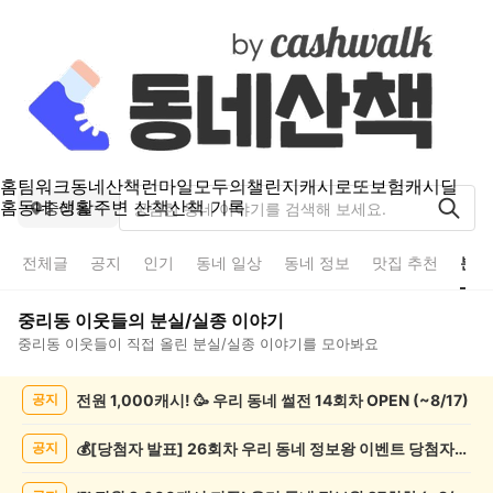
홈
팀워크
동네산책
런마일
모두의챌린지
캐시로또
보험
캐시딜
홈
동네 생활
주변 산책
산책 기록
중리동
전체글
공지
인기
동네 일상
동네 정보
맛집 추천
분실
중리동
이웃들의
분실/실종
이야기
중리동
이웃들이 직접 올린
분실/실종
이야기를 모아봐요
중
전원 1,000캐시! 🥳 우리 동네 썰전 14회차 OPEN (~8/17)
공지
리
동
분
💰[당첨자 발표] 26회차 우리 동네 정보왕 이벤트 당첨자를 발표합니다!
공지
실/
실