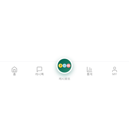
7
21
42
홈
캐시톡
통계
MY
캐시로또