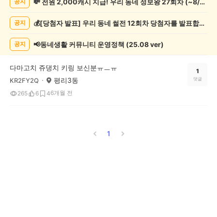
💸 전원 2,000캐시 지급! 우리 동네 정보왕 27회차 (~8/10)
공지
종
게
💰[당첨자 발표] 우리 동네 썰전 12회차 당첨자를 발표합니다!
공지
시
글
목
📢동네생활 커뮤니티 운영정책 (25.08 ver)
공지
록
다마고치 쥬댕치 키링 보신분ㅠㅡㅠ
1
평리3동
댓글
KR2FY2Q
6개월 전
265
6
4
1