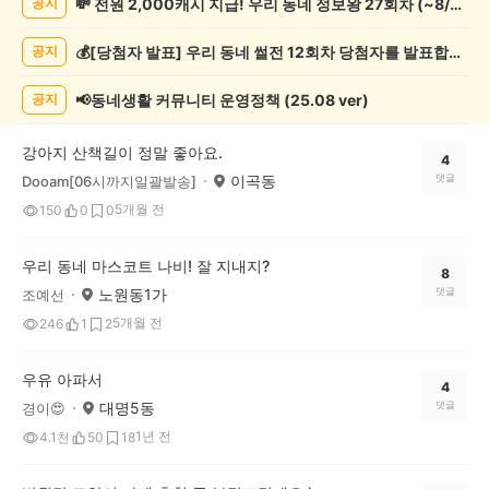
💸 전원 2,000캐시 지급! 우리 동네 정보왕 27회차 (~8/10)
공지
물
게
💰[당첨자 발표] 우리 동네 썰전 12회차 당첨자를 발표합니다!
공지
시
글
목
📢동네생활 커뮤니티 운영정책 (25.08 ver)
공지
록
강아지 산책길이 정말 좋아요.
4
이곡동
댓글
Dooam[06시까지일괄발송]
5개월 전
150
0
0
우리 동네 마스코트 나비! 잘 지내지?
8
노원동1가
댓글
조예선
5개월 전
246
1
2
우유 아파서
4
대명5동
댓글
경이😍
1년 전
4.1천
50
18