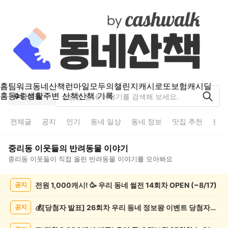
홈
팀워크
동네산책
런마일
모두의챌린지
캐시로또
보험
캐시딜
홈
동네 생활
주변 산책
산책 기록
중리동
전체글
공지
인기
동네 일상
동네 정보
맛집 추천
분실
중리동
이웃들의
반려동물
이야기
중리동
이웃들이 직접 올린
반려동물
이야기를 모아봐요
중
전원 1,000캐시! 🥳 우리 동네 썰전 14회차 OPEN (~8/17)
공지
리
동
반
💰[당첨자 발표] 26회차 우리 동네 정보왕 이벤트 당첨자를 발표합니다!
공지
려
동