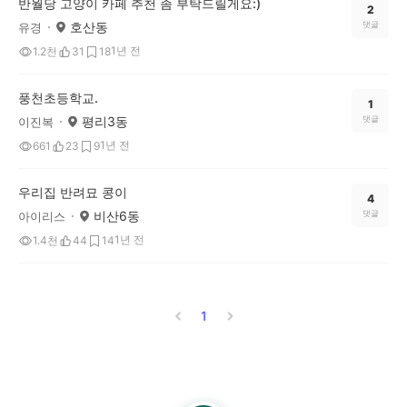
반월당 고양이 카페 추천 좀 부탁드릴게요:)
2
호산동
댓글
유경
1년 전
1.2천
31
18
풍천초등학교.
1
평리3동
댓글
이진복
1년 전
661
23
9
우리집 반려묘 콩이
4
비산6동
댓글
아이리스
1년 전
1.4천
44
14
1