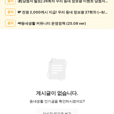
💰[당첨자 발표] 26회차 우리 동네 정보왕 이벤트 당첨자를 발표합니다!
공지
락
게
💸 전원 2,000캐시 지급! 우리 동네 정보왕 27회차 (~8/10)
공지
시
글
목
📢동네생활 커뮤니티 운영정책 (25.08 ver)
공지
록
게시글이 없습니다.
동네생활 인기글을 확인하시겠어요?
실시간 인기글 보기