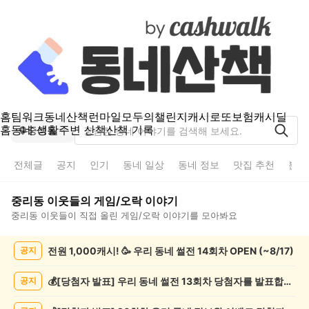
홈
팀워크
동네산책
런마일
모두의챌린지
캐시로또
보험
캐시딜
홈
동네 생활
주변 산책
산책 기록
중리동
전체글
공지
인기
동네 일상
동네 정보
맛집 추천
분실
중리동
이웃들의
게임/오락
이야기
중리동
이웃들이 직접 올린
게임/오락
이야기를 모아봐요
중
전원 1,000캐시! 🥳 우리 동네 썰전 14회차 OPEN (~8/17)
공지
리
동
게
💰[당첨자 발표] 우리 동네 썰전 13회차 당첨자를 발표합니다!
공지
임/
오