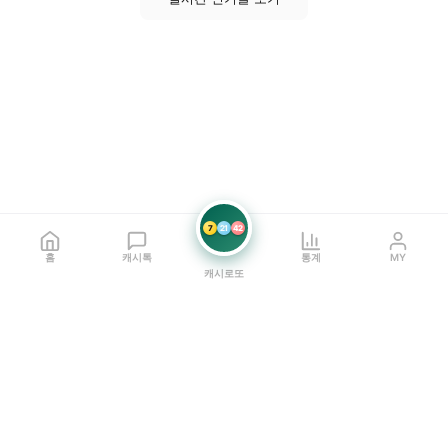
7
21
42
홈
캐시톡
통계
MY
캐시로또