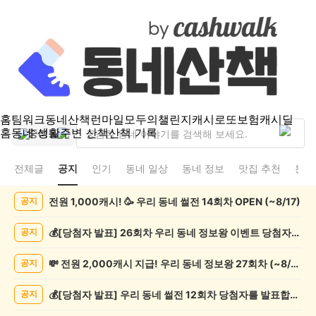
홈
팀워크
동네산책
런마일
모두의챌린지
캐시로또
보험
캐시딜
홈
동네 생활
주변 산책
산책 기록
중리동
전체글
공지
인기
동네 일상
동네 정보
맛집 추천
분실
중
전원 1,000캐시! 🥳 우리 동네 썰전 14회차 OPEN (~8/17)
공지
리
동
공
💰[당첨자 발표] 26회차 우리 동네 정보왕 이벤트 당첨자를 발표합니다!
공지
지
게
💸 전원 2,000캐시 지급! 우리 동네 정보왕 27회차 (~8/10)
공지
시
글
💰[당첨자 발표] 우리 동네 썰전 12회차 당첨자를 발표합니다!
공지
목
록