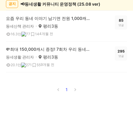
📢동네생활 커뮤니티 운영정책 (25.08 ver)
공지
요즘 우리 동네 이야기 남기면 전원 1,000캐시! 🔥우리 동네 썰전 4회차 OPEN
85
평리3동
댓글
동네산책 관리자
4개월 전
16.3만
77
14
💸최대 150,000캐시 증정! 7회차 우리 동네 정보왕 이벤트
295
평리3동
댓글
동네생활 관리자
9개월 전
20.1만
271
55
1