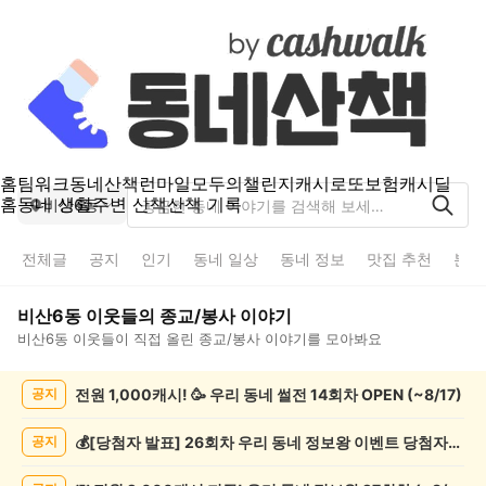
홈
팀워크
동네산책
런마일
모두의챌린지
캐시로또
보험
캐시딜
홈
동네 생활
주변 산책
산책 기록
비산6동
전체글
공지
인기
동네 일상
동네 정보
맛집 추천
분실
비산6동
이웃들의
종교/봉사
이야기
비산6동
이웃들이 직접 올린
종교/봉사
이야기를 모아봐요
비
전원 1,000캐시! 🥳 우리 동네 썰전 14회차 OPEN (~8/17)
공지
산
6
동
💰[당첨자 발표] 26회차 우리 동네 정보왕 이벤트 당첨자를 발표합니다!
공지
종
교/