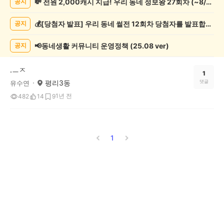
💸 전원 2,000캐시 지급! 우리 동네 정보왕 27회차 (~8/10)
공지
봉
사
💰[당첨자 발표] 우리 동네 썰전 12회차 당첨자를 발표합니다!
공지
게
시
글
📢동네생활 커뮤니티 운영정책 (25.08 ver)
공지
목
록
.ㅡㅈ
1
평리3동
댓글
유수연
1년 전
482
14
9
1