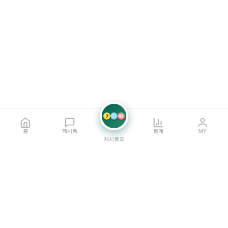
7
21
42
홈
캐시톡
통계
MY
캐시로또