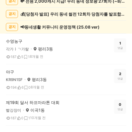
💸 전원 2,000캐시 지급! 우리 동네 정보왕 27회차 (~8/10)
공지
츠
관
💰[당첨자 발표] 우리 동네 썰전 12회차 당첨자를 발표합니다!
공지
람
게
시
📢동네생활 커뮤니티 운영정책 (25.08 ver)
공지
글
목
수영농구
록
1
평리3동
댓글
각가ㅏㄱ가랄
8개월 전
187
5
1
야구
2
평리3동
댓글
KR9N1SF
8개월 전
194
6
0
제19회 달서 하프마라톤 대회
0
이곡1동
댓글
빨강장미
10개월 전
187
0
1