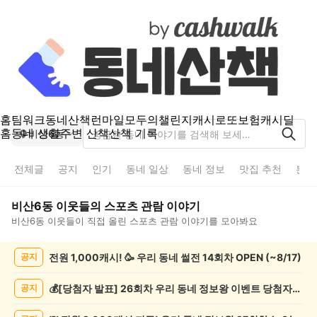
홈
팀워크
동네산책
런마일
모두의챌린지
캐시로또
보험
캐시딜
홈
동네 생활
주변 산책
산책 기록
비산6동
전체글
공지
인기
동네 일상
동네 정보
맛집 추천
분실
비산6동
이웃들의
스포츠 관람
이야기
비산6동
이웃들이 직접 올린
스포츠 관람
이야기를 모아봐요
비
전원 1,000캐시! 🥳 우리 동네 썰전 14회차 OPEN (~8/17)
공지
산
6
동
💰[당첨자 발표] 26회차 우리 동네 정보왕 이벤트 당첨자를 발표합니다!
공지
스
포