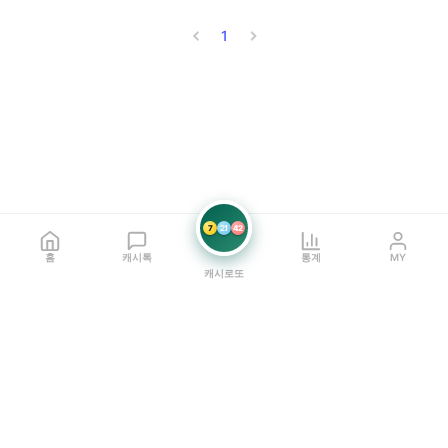
1
7
21
42
홈
캐시톡
통계
MY
캐시로또