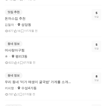
맛집 추천
5
댓글
돈까스집 추천
성당동
김철자
1개월 전
877
16
11
동네 정보
5
댓글
어사랑아구찜
평리3동
☆
1개월 전
923
4
6
동네 정보
8
댓글
우리 동네 '미가 매생이 굴국밥' 가게를 소개합니다.
수성4가동
커피향
1개월 전
787
2
0