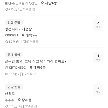
내당4동
클랜시/연애불가촉천민
1개월 전
721
5
1
맛집 추천
6
댓글
영선지메기매운탕
대명2동
KR93P21
1개월 전
1.2천
14
6
동네 일상
5
댓글
골목길 흡연, 그냥 참고 넘어가야 할까요?
대명6동
😻 KRTCNE9C
2개월 전
637
7
1
건강/운동
5
댓글
산책로
중리동
후후후
2개월 전
815
19
7