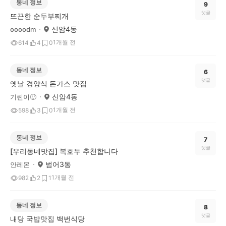
동네 정보
9
댓글
뜨끈한 순두부찌개
신암4동
oooodm
1개월 전
614
4
0
동네 정보
6
댓글
옛날 경양식 돈가스 맛집
신암4동
기린이🙂
1개월 전
598
3
0
동네 정보
7
댓글
[우리동네맛집] 복호두 추천합니다
범어3동
안레몬
1개월 전
982
2
1
동네 정보
8
댓글
내당 국밥맛집 백번식당