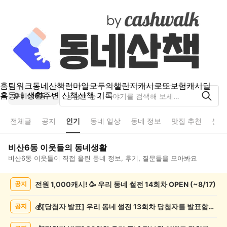
홈
팀워크
동네산책
런마일
모두의챌린지
캐시로또
보험
캐시딜
홈
동네 생활
주변 산책
산책 기록
비산6동
전체글
공지
인기
동네 일상
동네 정보
맛집 추천
분실
비산6동
이웃들의 동네생활
비산6동
이웃들이 직접 올린 동네 정보, 후기, 질문들을 모아봐요
비
전원 1,000캐시! 🥳 우리 동네 썰전 14회차 OPEN (~8/17)
공지
산
6
동
💰[당첨자 발표] 우리 동네 썰전 13회차 당첨자를 발표합니다!
공지
인
기