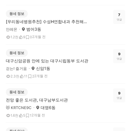
동네 정보
7
댓글
[우리동네병원추천] 수성H연합내과 추천해요!
범어3동
안레몬
2개월 전
1.2천
9
0
동네 정보
9
댓글
대구신암공원 안에 있는 대구시립동부 도서관
신암1동
걷는! 즐거움
2개월 전
2.3천
11
2
동네 정보
9
댓글
전망 좋은 도서관, 대구남부도서관
대명6동
😻 KRTCNE9C
2개월 전
1.6천
5
1