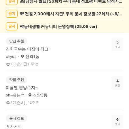
💰[당첨자 발표] 26회차 우리 동네 정보왕 이벤트 당첨자를 발표합니다!
공지
글
게
💸 전원 2,000캐시 지급! 우리 동네 정보왕 27회차 (~8/10)
공지
시
글
목
📢동네생활 커뮤니티 운영정책 (25.08 ver)
공지
록
맛집 추천
5
댓글
잔치국수는 이집이 최고!
산격1동
ciryus
1주 전
785
1
1
맛집 추천
4
댓글
여름엔 팥빙수지~
신암3동
oh~웃는^^
2주 전
321
3
1
동네 정보
6
댓글
메가커피