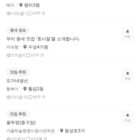
평리3동
베리
3주 전
1.2천
7
4
동네 정보
4
댓글
우리 동네 맛집 '호시절'을 소개합니다.
수성4가동
커피향
3주 전
375
0
0
맛집 추천
4
댓글
오가네생선
황금2동
행복이
4주 전
707
10
9
맛집 추천
4
댓글
꽃뚜껑(중구점)
동성로3가
가을하늘청명시원시은하은
1개월 전
1천
11
4