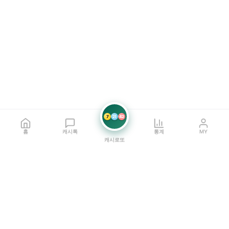
7
21
42
홈
캐시톡
통계
MY
캐시로또