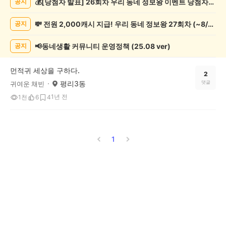
💰[당첨자 발표] 26회차 우리 동네 정보왕 이벤트 당첨자를 발표합니다!
공지
악
기
💸 전원 2,000캐시 지급! 우리 동네 정보왕 27회차 (~8/10)
공지
게
시
글
📢동네생활 커뮤니티 운영정책 (25.08 ver)
공지
목
록
먼적귀 세상을 구하다.
2
평리3동
댓글
귀여운 채빈
1년 전
1천
6
4
1