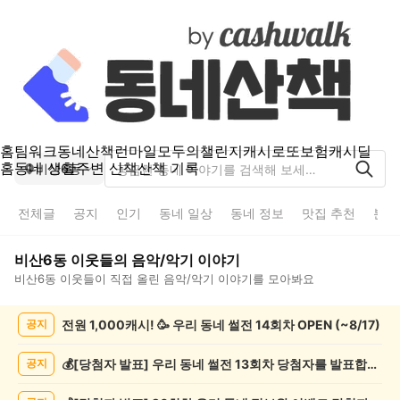
홈
팀워크
동네산책
런마일
모두의챌린지
캐시로또
보험
캐시딜
홈
동네 생활
주변 산책
산책 기록
비산6동
전체글
공지
인기
동네 일상
동네 정보
맛집 추천
분실
비산6동
이웃들의
음악/악기
이야기
비산6동
이웃들이 직접 올린
음악/악기
이야기를 모아봐요
비
전원 1,000캐시! 🥳 우리 동네 썰전 14회차 OPEN (~8/17)
공지
산
6
동
💰[당첨자 발표] 우리 동네 썰전 13회차 당첨자를 발표합니다!
공지
음
악/