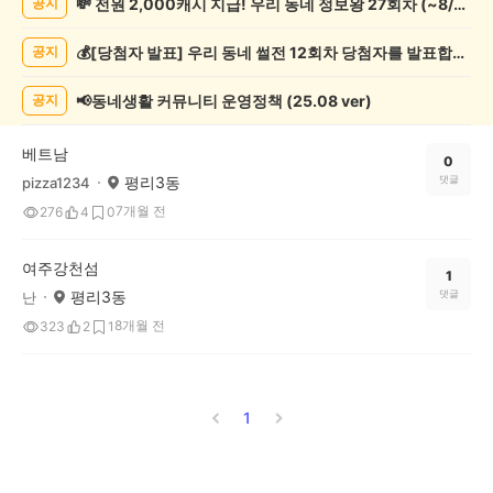
💸 전원 2,000캐시 지급! 우리 동네 정보왕 27회차 (~8/10)
공지
캠
핑
💰[당첨자 발표] 우리 동네 썰전 12회차 당첨자를 발표합니다!
공지
게
시
글
📢동네생활 커뮤니티 운영정책 (25.08 ver)
공지
목
록
베트남
0
평리3동
댓글
pizza1234
7개월 전
276
4
0
여주강천섬
1
평리3동
댓글
난
8개월 전
323
2
1
1