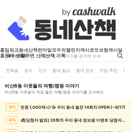
홈
팀워크
동네산책
런마일
모두의챌린지
캐시로또
보험
캐시딜
홈
동네 생활
주변 산책
산책 기록
비산6동
전체글
공지
인기
동네 일상
동네 정보
맛집 추천
분실
비산6동
이웃들의
여행/캠핑
이야기
비산6동
이웃들이 직접 올린
여행/캠핑
이야기를 모아봐요
비
전원 1,000캐시! 🥳 우리 동네 썰전 14회차 OPEN (~8/17)
공지
산
6
동
💰[당첨자 발표] 26회차 우리 동네 정보왕 이벤트 당첨자를 발표합니다!
공지
여
행/