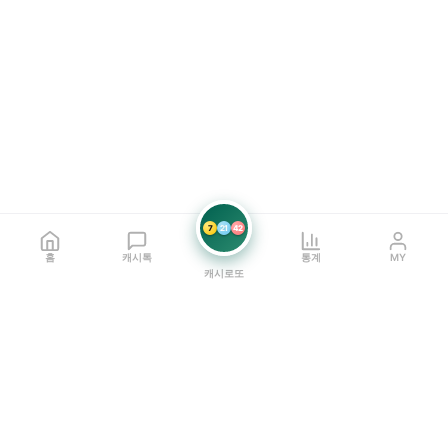
7
21
42
홈
캐시톡
통계
MY
캐시로또