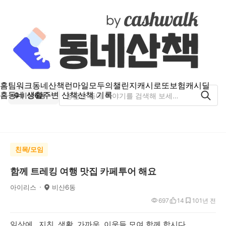
홈
팀워크
동네산책
런마일
모두의챌린지
캐시로또
보험
캐시딜
홈
동네 생활
주변 산책
산책 기록
비산6동
친목/모임
함께 트레킹 여행 맛집 카페투어 해요
아이리스
비산6동
697
14
10
1년 전
일상에 지친 생활 가까운 이웃들 모여 함께 합시다