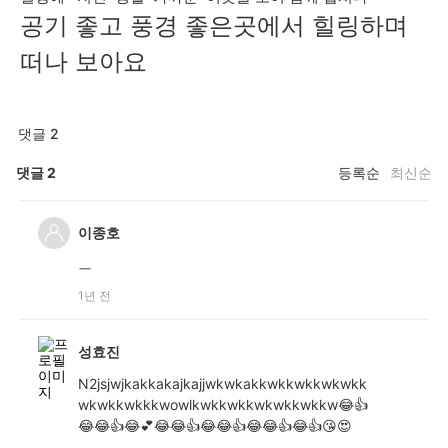
공기 좋고 풍경 좋은곳에서 힐링하며
떠나 보아요
댓글 2
댓글
2
등록순
최신순
이종호
ㅡ
1년 전
성효진
N2jsjwjkakkakajkajjwkwkakkwkkwkkwkwkk
wkwkkwkkkwowlkwkkwkkwkwkkwkkw😂👍
😂😂👍😂💕😂😂👍😂😂👍😂😂👍😂👍😘😍