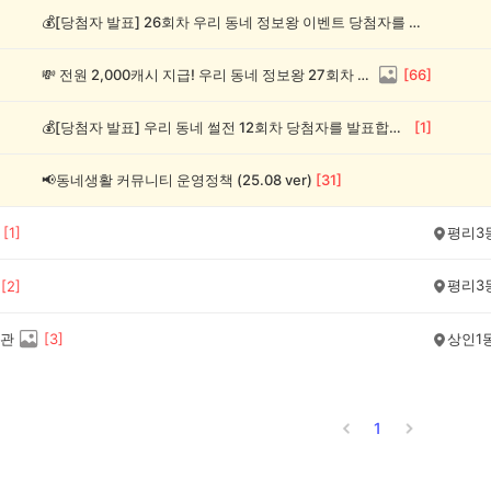
💰[당첨자 발표] 26회차 우리 동네 정보왕 이벤트 당첨자를 발표합니다!
💸 전원 2,000캐시 지급! 우리 동네 정보왕 27회차 (~8/10)
[
66
]
💰[당첨자 발표] 우리 동네 썰전 12회차 당첨자를 발표합니다!
[
1
]
📢동네생활 커뮤니티 운영정책 (25.08 ver)
[
31
]
[
1
]
평리3
평리3
[
2
]
관
[
3
]
상인1
1