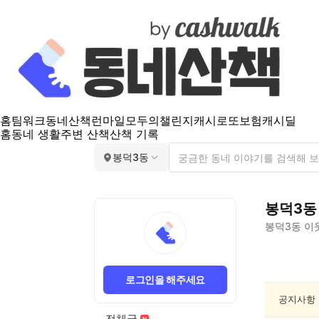
홈
팀워크
동네산책
런마일
모두의챌린지
캐시로또
보험
캐시딜
홈
동네 생활
주변 산책
산책 기록
봉덕3동
봉덕3동
봉덕3동
이
봉
덕
로그인을 해주세요
3
동
공지사항
스
전체글