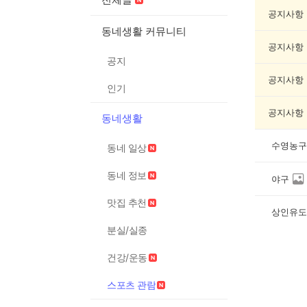
포
츠
공지사항
관
동네생활 커뮤니티
람
공지사항
게
공지
시
글
공지사항
인기
목
록
공지사항
동네생활
수영농구
동네 일상
동네 정보
야구
맛집 추천
상인유도
분실/실종
건강/운동
스포츠 관람