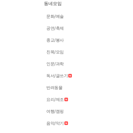
동네모임
문화/예술
공연/축제
종교/봉사
친목/모임
인문/과학
독서/글쓰기
반려동물
요리/제조
여행/캠핑
음악/악기