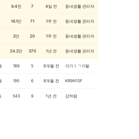
9.4천
7
4일 전
동네생활 관리자
16.1만
71
1주 전
동네생활 관리자
2만
20
1주 전
동네생활 관리자
24.2만
570
1년 전
동네생활 관리자
동
189
5
8개월 전
각가ㅏㄱ가랄
동
195
6
8개월 전
KR9N1SF
동
543
9
1년 전
강하람