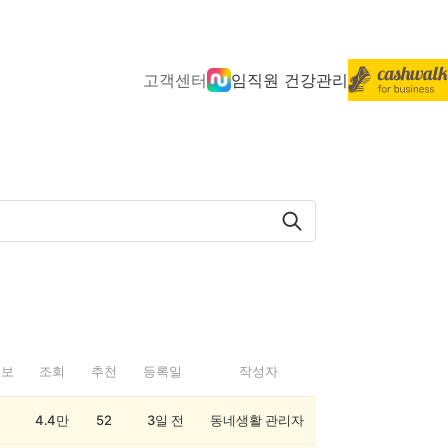
고객센터
임직원 건강관리
정보
조회
추천
등록일
작성자
4.4만
52
3일 전
동네생활 관리자