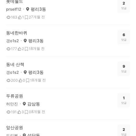
롯데월드
2
평리3동
댓글
prself12
7개월 전
163
1
2
동네한바퀴
6
평리3동
댓글
갱o1s2
8개월 전
177
2
1
동네 산책
9
평리3동
댓글
갱o1s2
8개월 전
200
0
1
두류공원
1
감삼동
댓글
허만진
8개월 전
191
3
0
앞산공원
2
성당동
댓글
도리봉