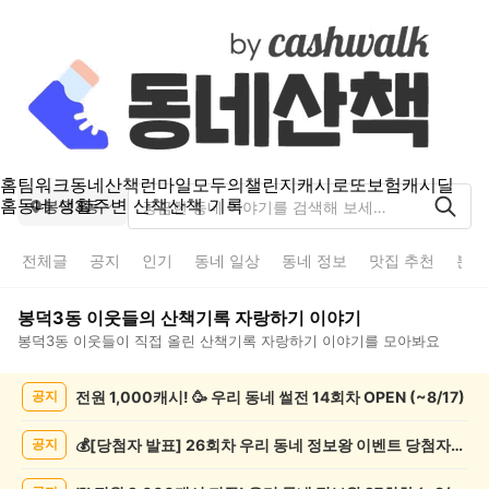
홈
팀워크
동네산책
런마일
모두의챌린지
캐시로또
보험
캐시딜
홈
동네 생활
주변 산책
산책 기록
봉덕3동
전체글
공지
인기
동네 일상
동네 정보
맛집 추천
분실
봉덕3동
이웃들의
산책기록 자랑하기
이야기
봉덕3동
이웃들이 직접 올린
산책기록 자랑하기
이야기를 모아봐요
봉
전원 1,000캐시! 🥳 우리 동네 썰전 14회차 OPEN (~8/17)
공지
덕
3
동
💰[당첨자 발표] 26회차 우리 동네 정보왕 이벤트 당첨자를 발표합니다!
공지
산
책