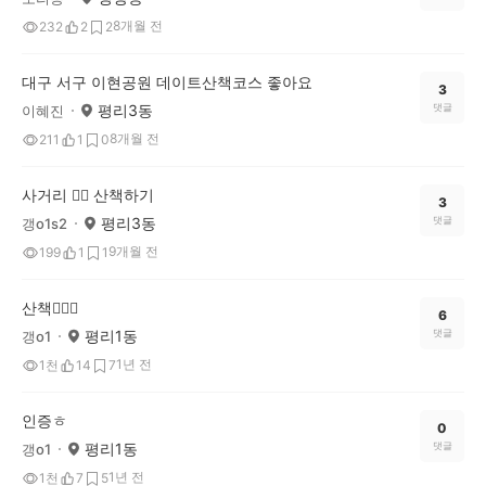
8개월 전
232
2
2
대구 서구 이현공원 데이트산책코스 좋아요
3
평리3동
댓글
이혜진
8개월 전
211
1
0
사거리 🚶‍♀️ 산책하기
3
평리3동
댓글
갱o1s2
9개월 전
199
1
1
산책🚶🏽‍♀️
6
평리1동
댓글
갱o1
1년 전
1천
14
7
인증ㅎ
0
평리1동
댓글
갱o1
1년 전
1천
7
5