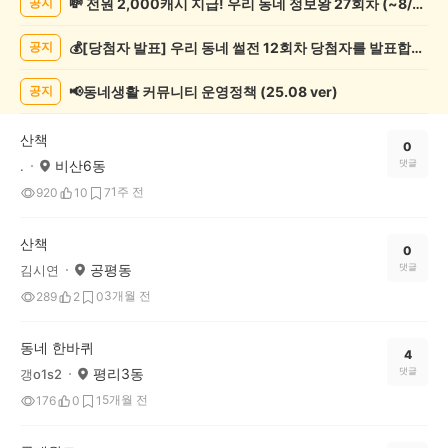
💸 전원 2,000캐시 지급! 우리 동네 정보왕 27회차 (~8/10)
공지
기
록
💰[당첨자 발표] 우리 동네 썰전 12회차 당첨자를 발표합니다!
공지
자
랑
하
📢동네생활 커뮤니티 운영정책 (25.08 ver)
공지
기
게
산책
시
0
비산6동
댓글
.
글
목
1주 전
920
10
7
록
산책
0
공평동
댓글
김시연
3개월 전
289
2
0
동네 한바퀴
4
평리3동
댓글
갱o1s2
5개월 전
176
0
1