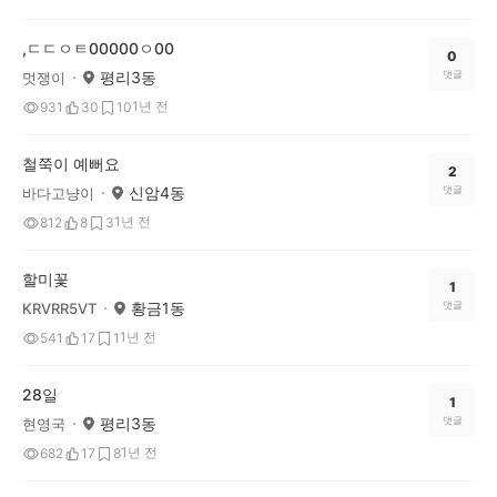
,ㄷㄷㅇㅌ00000ㅇ00
0
평리3동
댓글
멋쟁이
1년 전
931
30
10
철쭉이 예뻐요
2
신암4동
댓글
바다고냥이
1년 전
812
8
3
할미꽃
1
황금1동
댓글
KRVRR5VT
1년 전
541
17
1
28일
1
평리3동
댓글
현영국
1년 전
682
17
8