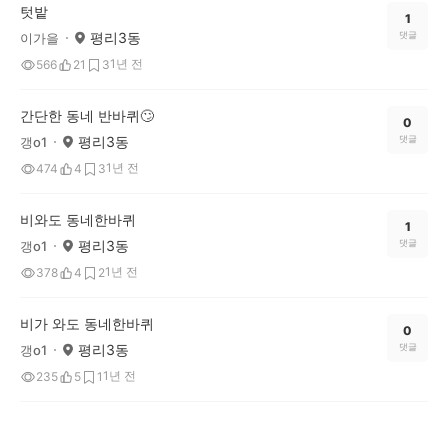
텃밭
1
평리3동
댓글
이가을
1년 전
566
21
3
간단한 동네 반바퀴🙄
0
평리3동
댓글
갱o1
1년 전
474
4
3
비와도 동네한바퀴
1
평리3동
댓글
갱o1
1년 전
378
4
2
비가 와도 동네한바퀴
0
평리3동
댓글
갱o1
1년 전
235
5
1