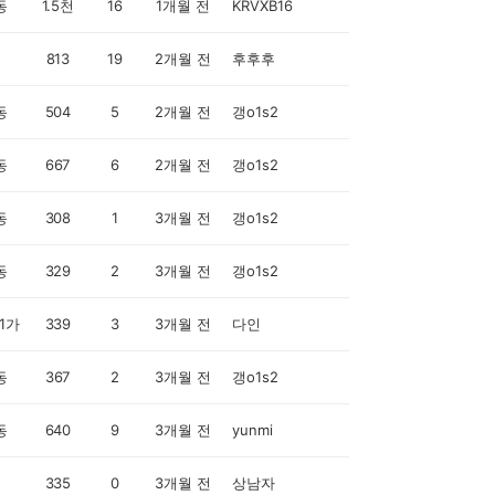
동
1.5천
16
1개월 전
KRVXB16
813
19
2개월 전
후후후
동
504
5
2개월 전
갱o1s2
동
667
6
2개월 전
갱o1s2
동
308
1
3개월 전
갱o1s2
동
329
2
3개월 전
갱o1s2
1가
339
3
3개월 전
다인
동
367
2
3개월 전
갱o1s2
동
640
9
3개월 전
yunmi
335
0
3개월 전
상남자