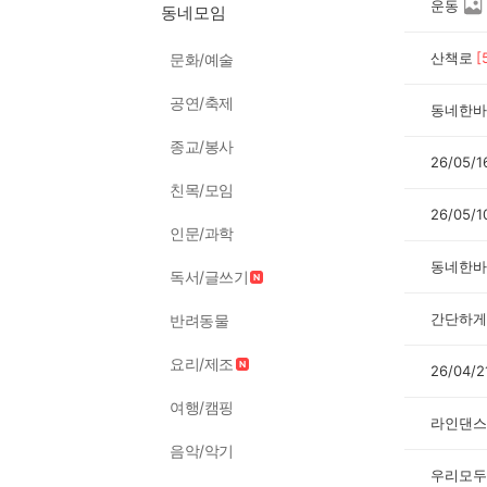
운동
동네모임
산책로
[
문화/예술
공연/축제
동네한바
종교/봉사
26/05
친목/모임
26/05/
인문/과학
동네한바
독서/글쓰기
간단하게 
반려동물
요리/제조
26/04
여행/캠핑
라인댄스
음악/악기
우리모두