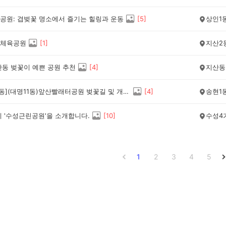
공원: 겹벚꽃 명소에서 즐기는 힐링과 운동
[
5
]
상인1
체육공원
[
1
]
지산2
산동 벚꽃이 예쁜 공원 추천
[
4
]
지산동
[건강/운동](대명11동)앞산빨래터공원 벚꽃길 및 개나리꽃길
[
4
]
송현1
네 '수성근린공원'을 소개합니다.
[
10
]
수성4
1
2
3
4
5