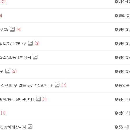
[
2
]
비산4
5
]
중리동
퀴05
[
4
]
평리3
/16/토/동네한바퀴
[
3
]
평리3
10/일/🚶‍♀️동네한바퀴
평리3
퀴
[
2
]
평리3
산책할 수 있는 곳, 추천합니다!
[
2
]
동인동
/21/화/동네한바퀴01日
[
1
]
평리3
[
1
]
범어3
건강하게삽시다
중리동