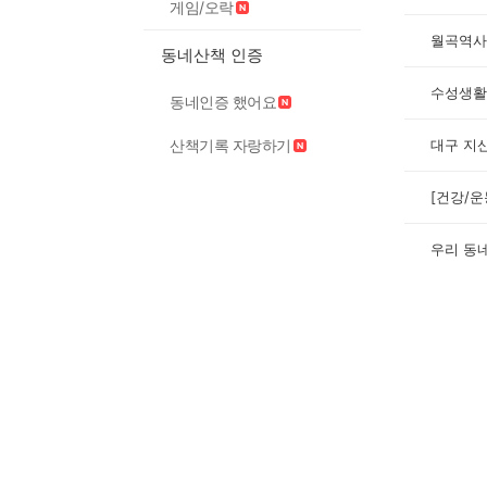
게임/오락
월곡역사
동네산책 인증
수성생활
동네인증 했어요
대구 지
산책기록 자랑하기
우리 동