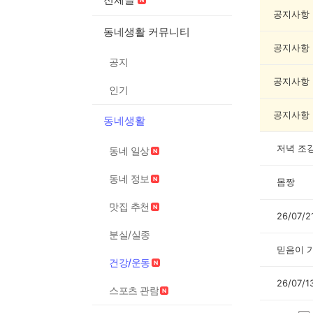
강/
운
공지사항
동
동네생활 커뮤니티
게
공지사항
시
공지
글
목
공지사항
인기
록
공지사항
동네생활
저녁 조
동네 일상
동네 정보
몸짱
맛집 추천
26/07/
분실/실종
믿음이 
건강/운동
26/07/
스포츠 관람