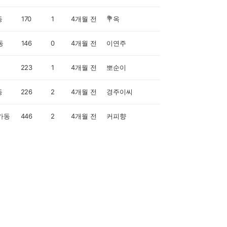
동
170
1
4개월 전
💐옥
동
146
0
4개월 전
이연주
223
1
4개월 전
뽀순이
동
226
2
4개월 전
경주이씨
가동
446
2
4개월 전
커피향