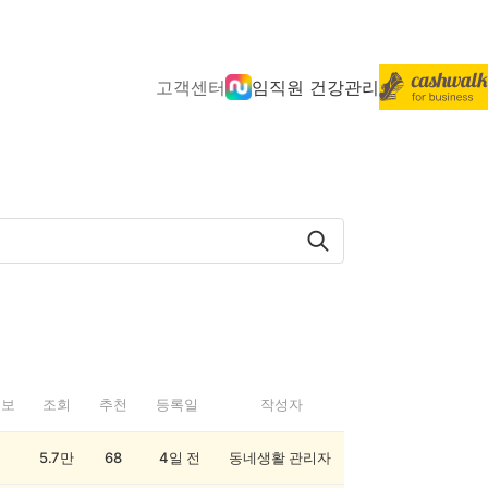
고객센터
임직원 건강관리
정보
조회
추천
등록일
작성자
5.7만
68
4일 전
동네생활 관리자