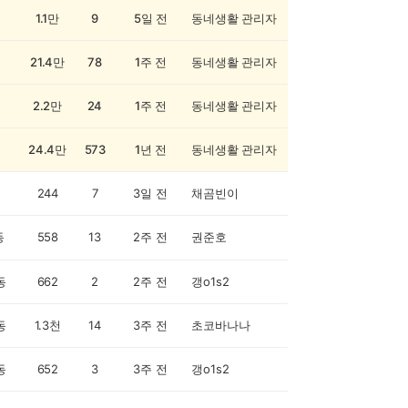
1.1만
9
5일 전
동네생활 관리자
21.4만
78
1주 전
동네생활 관리자
2.2만
24
1주 전
동네생활 관리자
24.4만
573
1년 전
동네생활 관리자
244
7
3일 전
채곰빈이
동
558
13
2주 전
권준호
동
662
2
2주 전
갱o1s2
동
1.3천
14
3주 전
초코바나나
동
652
3
3주 전
갱o1s2