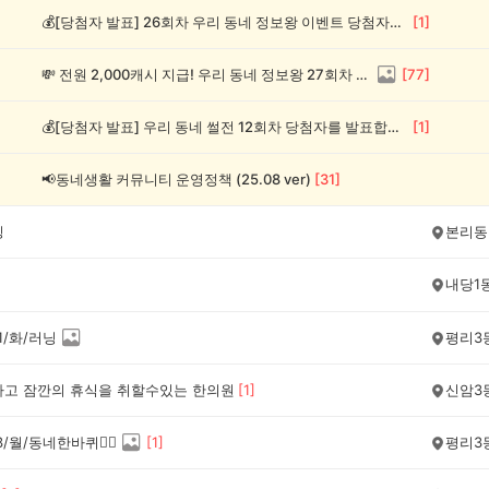
💰[당첨자 발표] 26회차 우리 동네 정보왕 이벤트 당첨자를 발표합니다!
[
1
]
💸 전원 2,000캐시 지급! 우리 동네 정보왕 27회차 (~8/10)
[
77
]
💰[당첨자 발표] 우리 동네 썰전 12회차 당첨자를 발표합니다!
[
1
]
📢동네생활 커뮤니티 운영정책 (25.08 ver)
[
31
]
깅
본리동
내당1
21/화/러닝
평리3
가고 잠깐의 휴식을 취할수있는 한의원
[
1
]
신암3
13/월/동네한바퀴🏃‍♀️
[
1
]
평리3