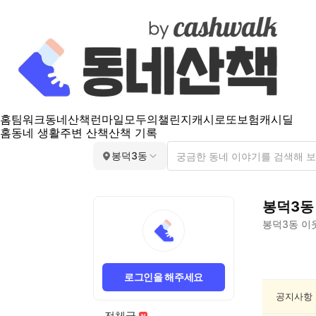
홈
팀워크
동네산책
런마일
모두의챌린지
캐시로또
보험
캐시딜
홈
동네 생활
주변 산책
산책 기록
봉덕3동
봉덕3동
봉덕3동
이
봉
덕
로그인을 해주세요
3
동
공지사항
건
전체글