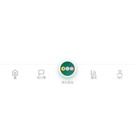
7
21
42
홈
캐시톡
통계
MY
캐시로또