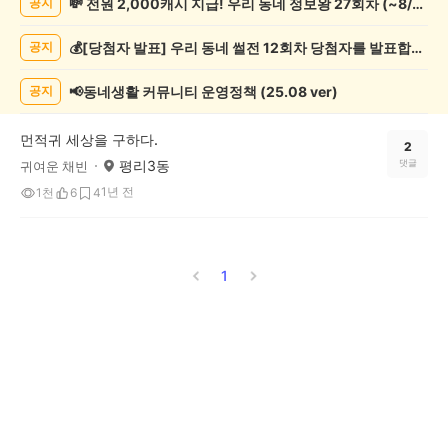
💸 전원 2,000캐시 지급! 우리 동네 정보왕 27회차 (~8/10)
공지
악
기
💰[당첨자 발표] 우리 동네 썰전 12회차 당첨자를 발표합니다!
공지
게
시
글
📢동네생활 커뮤니티 운영정책 (25.08 ver)
공지
목
록
먼적귀 세상을 구하다.
2
평리3동
댓글
귀여운 채빈
1년 전
1천
6
4
1