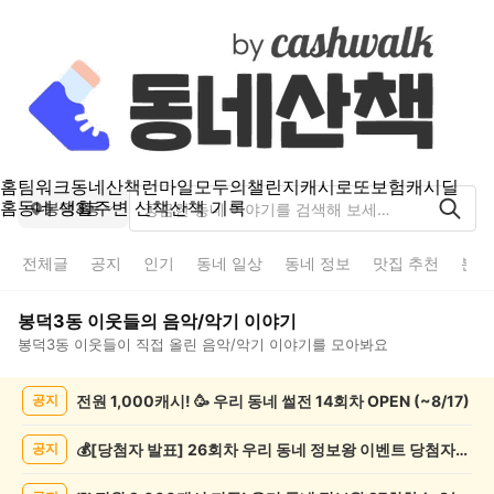
홈
팀워크
동네산책
런마일
모두의챌린지
캐시로또
보험
캐시딜
홈
동네 생활
주변 산책
산책 기록
봉덕3동
전체글
공지
인기
동네 일상
동네 정보
맛집 추천
분실
봉덕3동
이웃들의
음악/악기
이야기
봉덕3동
이웃들이 직접 올린
음악/악기
이야기를 모아봐요
봉
전원 1,000캐시! 🥳 우리 동네 썰전 14회차 OPEN (~8/17)
공지
덕
3
동
💰[당첨자 발표] 26회차 우리 동네 정보왕 이벤트 당첨자를 발표합니다!
공지
음
악/