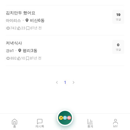
김치만두 했어요
19
비산6동
댓글
아이리스
1년 전
742
23
6
저녁식사
0
평리3동
댓글
갱o1
1년 전
892
10
8
1
7
21
42
홈
캐시톡
통계
MY