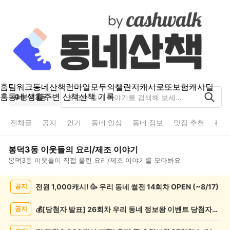
홈
팀워크
동네산책
런마일
모두의챌린지
캐시로또
보험
캐시딜
홈
동네 생활
주변 산책
산책 기록
봉덕3동
전체글
공지
인기
동네 일상
동네 정보
맛집 추천
분실
봉덕3동
이웃들의
요리/제조
이야기
봉덕3동
이웃들이 직접 올린
요리/제조
이야기를 모아봐요
봉
전원 1,000캐시! 🥳 우리 동네 썰전 14회차 OPEN (~8/17)
공지
덕
3
동
💰[당첨자 발표] 26회차 우리 동네 정보왕 이벤트 당첨자를 발표합니다!
공지
요
리/