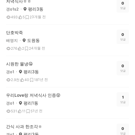
저녁식사ㅎㅎ
0
평리3동
댓글
갱o1s2
3개월 전
493
5
2
단호박죽
0
도원동
댓글
배영지
4개월 전
276
2
2
시원한 물냉🤤
0
평리3동
댓글
갱o1
1년 전
2.9천
40
18
우리Love랑 저녁식사 인증😝
1
평리1동
댓글
갱o1
1년 전
531
11
5
간식 사과 한조각ㅎ
0
평리3동
댓글
갱o1