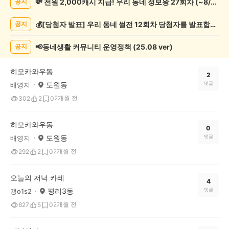
💸 전원 2,000캐시 지급! 우리 동네 정보왕 27회차 (~8/10)
공지
제
조
💰[당첨자 발표] 우리 동네 썰전 12회차 당첨자를 발표합니다!
공지
게
시
글
📢동네생활 커뮤니티 운영정책 (25.08 ver)
공지
목
록
히모카와우동
2
도원동
댓글
배영지
2개월 전
302
2
0
히모카와우동
0
도원동
댓글
배영지
2개월 전
292
2
0
오늘의 저녁 카레
4
평리3동
댓글
갱o1s2
2개월 전
627
5
0