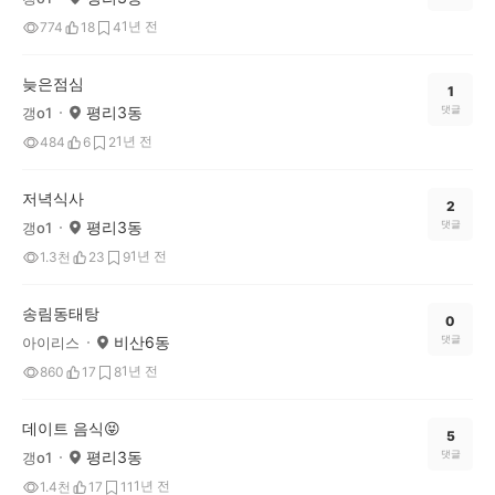
1년 전
774
18
4
늦은점심
1
평리3동
댓글
갱o1
1년 전
484
6
2
저녁식사
2
평리3동
댓글
갱o1
1년 전
1.3천
23
9
송림동태탕
0
비산6동
댓글
아이리스
1년 전
860
17
8
데이트 음식😝
5
평리3동
댓글
갱o1
1년 전
1.4천
17
11