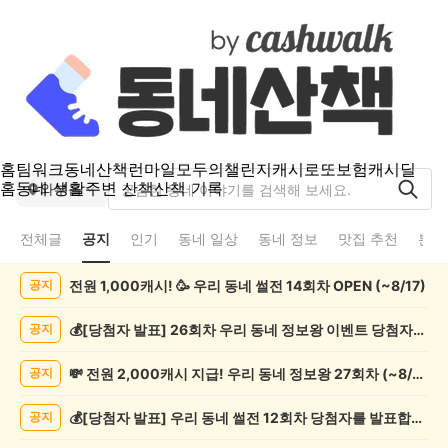
홈
팀워크
동네산책
런마일
모두의챌린지
캐시로또
보험
캐시딜
홈
동네 생활
주변 산책
산책 기록
와부읍
전체글
공지
인기
동네 일상
동네 정보
맛집 추천
분실
와
전원 1,000캐시! 🥳 우리 동네 썰전 14회차 OPEN (~8/17)
공지
부
읍
공
💰[당첨자 발표] 26회차 우리 동네 정보왕 이벤트 당첨자를 발표합니다!
공지
지
게
💸 전원 2,000캐시 지급! 우리 동네 정보왕 27회차 (~8/10)
공지
시
글
💰[당첨자 발표] 우리 동네 썰전 12회차 당첨자를 발표합니다!
공지
목
록