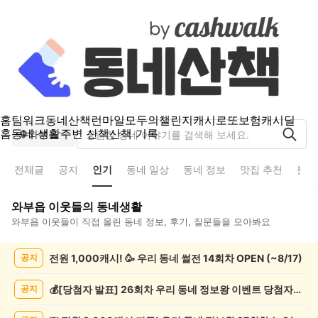
홈
팀워크
동네산책
런마일
모두의챌린지
캐시로또
보험
캐시딜
홈
동네 생활
주변 산책
산책 기록
와부읍
전체글
공지
인기
동네 일상
동네 정보
맛집 추천
분실
와부읍
이웃들의 동네생활
와부읍
이웃들이 직접 올린 동네 정보, 후기, 질문들을 모아봐요
와
전원 1,000캐시! 🥳 우리 동네 썰전 14회차 OPEN (~8/17)
공지
부
읍
인
💰[당첨자 발표] 26회차 우리 동네 정보왕 이벤트 당첨자를 발표합니다!
공지
기
글