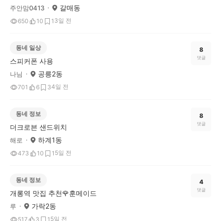
갈매동
주안맘0413
3일 전
650
10
1
동네 일상
8
댓글
스피커폰 사용
공릉2동
나님
4일 전
701
6
3
동네 정보
8
댓글
더크로븐 샌드위치
하계1동
해로
5일 전
473
10
1
동네 정보
4
댓글
개롱역 맛집 추천🌹훈메이드
가락2동
루
5일 전
517
3
1