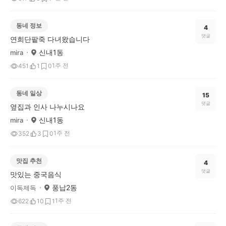
동네 정보
4
댓글
연희단팥죽 다녀왔습니다
신내1동
mira
1주 전
451
1
0
동네 일상
15
댓글
옆집과 인사 나누시나요
신내1동
mira
1주 전
352
3
0
맛집 추천
4
댓글
맛있는 중국음식
풍납2동
이독제독
1주 전
622
10
1