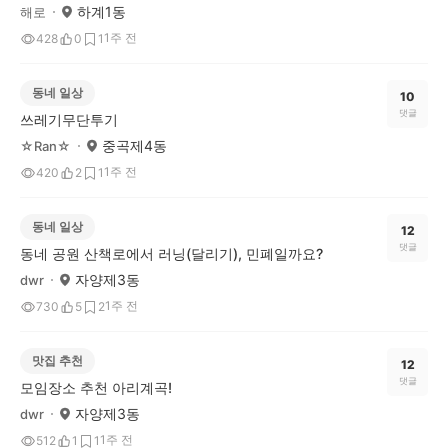
하계1동
해로
1주 전
428
0
1
동네 일상
10
댓글
쓰레기무단투기
중곡제4동
☆Ran☆
1주 전
420
2
1
동네 일상
12
댓글
동네 공원 산책로에서 러닝(달리기), 민폐일까요?
자양제3동
dwr
1주 전
730
5
2
맛집 추천
12
댓글
모임장소 추천 아리계곡!
자양제3동
dwr
1주 전
512
1
1