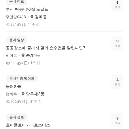
동네 정보
5
댓글
부산 떡볶이맛집 도날드
갈매동
주안맘0413
1주 전
854
3
1
동네 일상
9
댓글
공공장소에 줄까지 걸어 손수건을 말린다면?
중계1동
히어로
1주 전
563
4
0
동네인증 했어요
4
댓글
놀터카패
망우제3동
송하루
1주 전
602
14
4
동네 정보
8
댓글
호이폴로이커피로스터스