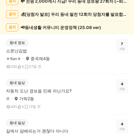
💸 전원 2,000캐시 지급! 우리 동네 정보왕 27회차 (~8/10)
공지
게
시
💰[당첨자 발표] 우리 동네 썰전 12회차 당첨자를 발표합니다!
공지
글
목
록
📢동네생활 커뮤니티 운영정책 (25.08 ver)
공지
동네 정보
7
댓글
소문난김밥
중곡제4동
☆Ran☆
1일 전
292
0
0
동네 일상
4
댓글
자동차 도난 경보음 민폐 아닌가요?
가락2동
루
2일 전
481
5
1
동네 일상
4
댓글
길에서 담배피는거 괜찮다 아니다