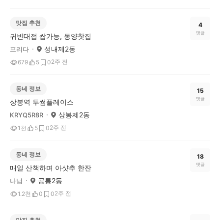
맛집 추천
4
댓글
귀빈대접 쌉가능, 동양찻집
성내제2동
프리다
2주 전
679
5
0
동네 정보
15
댓글
상봉역 투썸플레이스
상봉제2동
KRYQ5R8R
2주 전
1천
5
0
동네 정보
18
댓글
매일 산책하며 아샷추 한잔
공릉2동
나님
2주 전
1.2천
0
0