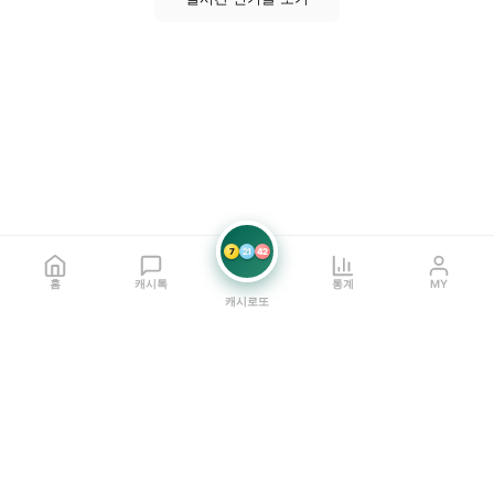
7
21
42
홈
캐시톡
통계
MY
캐시로또