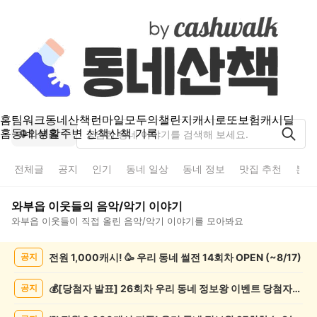
홈
팀워크
동네산책
런마일
모두의챌린지
캐시로또
보험
캐시딜
홈
동네 생활
주변 산책
산책 기록
와부읍
전체글
공지
인기
동네 일상
동네 정보
맛집 추천
분실
와부읍
이웃들의
음악/악기
이야기
와부읍
이웃들이 직접 올린
음악/악기
이야기를 모아봐요
와
전원 1,000캐시! 🥳 우리 동네 썰전 14회차 OPEN (~8/17)
공지
부
읍
음
💰[당첨자 발표] 26회차 우리 동네 정보왕 이벤트 당첨자를 발표합니다!
공지
악/
악