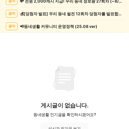
💸 전원 2,000캐시 지급! 우리 동네 정보왕 27회차 (~8/10)
공지
기
게
💰[당첨자 발표] 우리 동네 썰전 12회차 당첨자를 발표합니다!
공지
시
글
목
📢동네생활 커뮤니티 운영정책 (25.08 ver)
공지
록
게시글이 없습니다.
동네생활 인기글을 확인하시겠어요?
실시간 인기글 보기