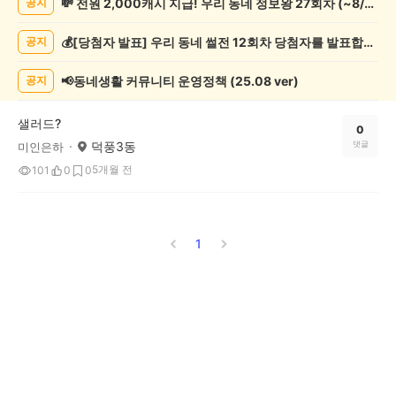
💸 전원 2,000캐시 지급! 우리 동네 정보왕 27회차 (~8/10)
공지
조
게
💰[당첨자 발표] 우리 동네 썰전 12회차 당첨자를 발표합니다!
공지
시
글
목
📢동네생활 커뮤니티 운영정책 (25.08 ver)
공지
록
샐러드?
0
덕풍3동
댓글
미인은하
5개월 전
101
0
0
1