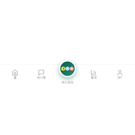
7
21
42
홈
캐시톡
통계
MY
캐시로또