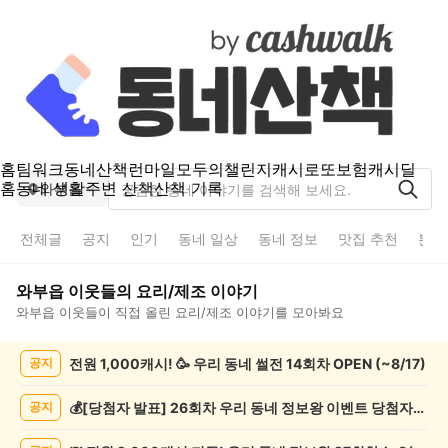
홈
팀워크
동네산책
런마일
모두의챌린지
캐시로또
보험
캐시딜
홈
동네 생활
주변 산책
산책 기록
와부읍
전체글
공지
인기
동네 일상
동네 정보
맛집 추천
분실
와부읍
이웃들의
요리/제조
이야기
와부읍
이웃들이 직접 올린
요리/제조
이야기를 모아봐요
와
전원 1,000캐시! 🥳 우리 동네 썰전 14회차 OPEN (~8/17)
공지
부
읍
요
💰[당첨자 발표] 26회차 우리 동네 정보왕 이벤트 당첨자를 발표합니다!
공지
리/
제