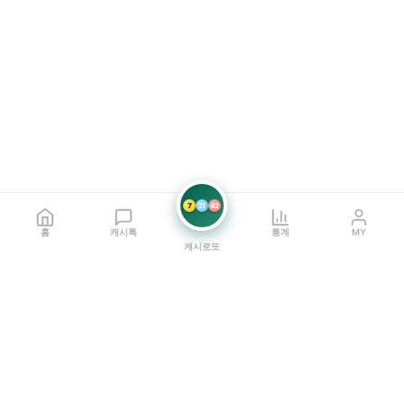
7
21
42
홈
캐시톡
통계
MY
캐시로또