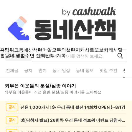
홈
팀워크
동네산책
런마일
모두의챌린지
캐시로또
보험
캐시딜
홈
동네 생활
주변 산책
산책 기록
와부읍
전체글
공지
인기
동네 일상
동네 정보
맛집 추천
분실
와부읍
이웃들의
분실/실종
이야기
와부읍
이웃들이 직접 올린
분실/실종
이야기를 모아봐요
와
전원 1,000캐시! 🥳 우리 동네 썰전 14회차 OPEN (~8/17)
공지
부
읍
분
💰[당첨자 발표] 26회차 우리 동네 정보왕 이벤트 당첨자를 발표합니다!
공지
실/
실