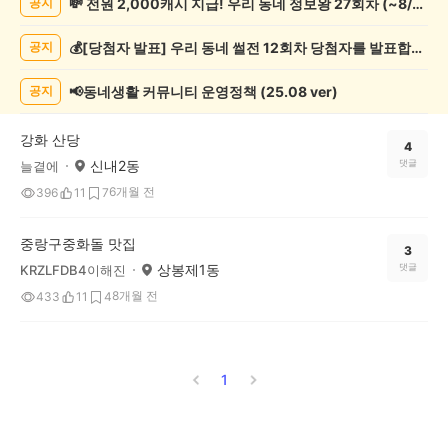
💸 전원 2,000캐시 지급! 우리 동네 정보왕 27회차 (~8/10)
공지
종
게
💰[당첨자 발표] 우리 동네 썰전 12회차 당첨자를 발표합니다!
공지
시
글
목
📢동네생활 커뮤니티 운영정책 (25.08 ver)
공지
록
강화 산당
4
신내2동
댓글
늘곁에
6개월 전
396
11
7
중랑구중화돌 맛집
3
상봉제1동
댓글
KRZLFDB4이해진
8개월 전
433
11
4
1