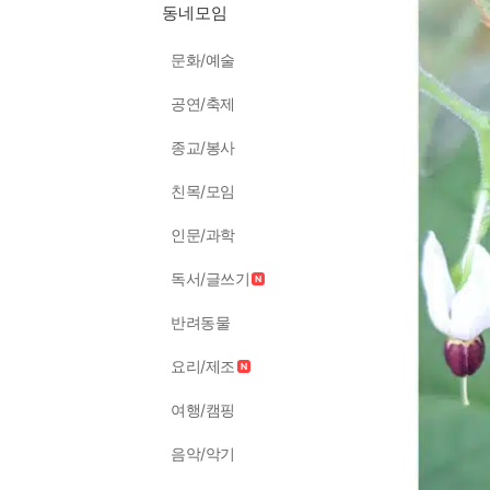
동네모임
문화/예술
공연/축제
종교/봉사
친목/모임
인문/과학
독서/글쓰기
반려동물
요리/제조
여행/캠핑
음악/악기