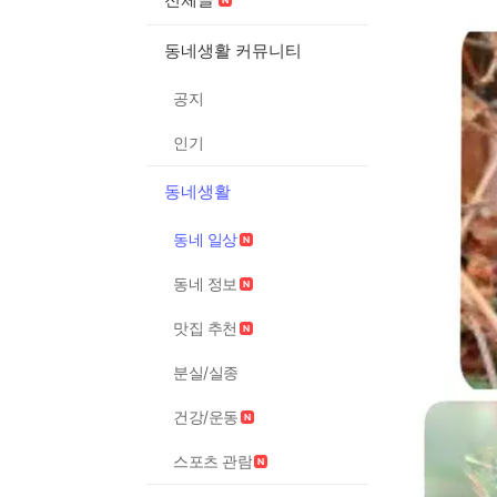
동네생활 커뮤니티
공지
인기
동네생활
동네 일상
동네 정보
맛집 추천
분실/실종
건강/운동
스포츠 관람