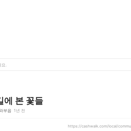
에 본 꽃들
와부읍
1년 전
https://cashwalk.com/local/com