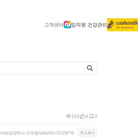
고객센터
임직원 건강관리
233
6
0
munity/남양주시-와부읍/dailylife/72129710
주소복사