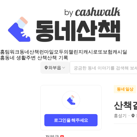
홈
팀워크
동네산책
런마일
모두의챌린지
캐시로또
보험
캐시딜
홈
동네 생활
주변 산책
산책 기록
와부읍
동네 일상
산책길
홍성기
로그인을 해주세요
전체글