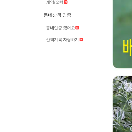
게임/오락
동네산책 인증
동네인증 했어요
산책기록 자랑하기