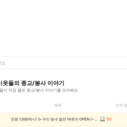
이웃들의
종교/봉사
이야기
들이 직접 올린
종교/봉사
이야기를 모아봐요
제목
지역 
전원 1,000캐시! 🥳 우리 동네 썰전 14회차 OPEN (~8/17)
[
9
]