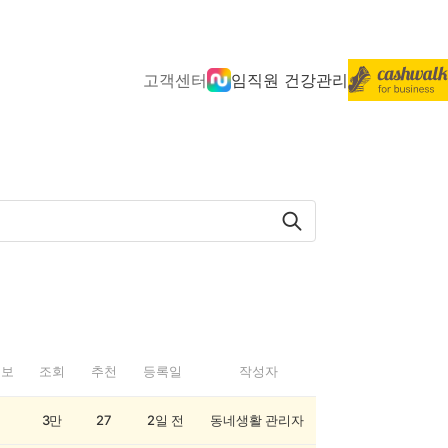
고객센터
임직원 건강관리
정보
조회
추천
등록일
작성자
3만
27
2일 전
동네생활 관리자