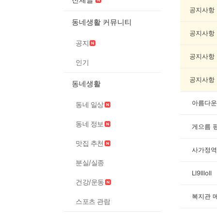
봉
사
공지사항
게
동네생활 커뮤니티
시
공지사항
글
공지
목
록
공지사항
인기
공지사항
동네생활
아름다운
동네 일상
동네 정보
게으름 
맛집 추천
사가정역
분실/실종
Ll9llloll
건강/운동
복지관 
스포츠 관람