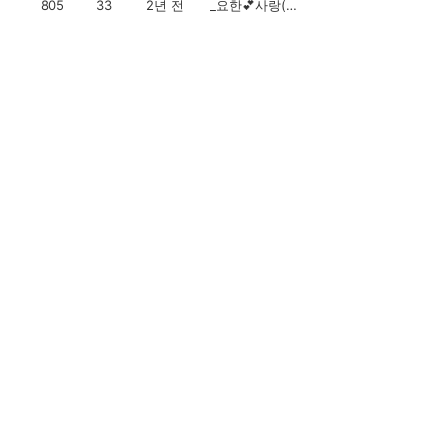
805
33
2년 전
_요한💕사랑(오전 오후)