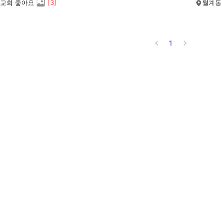
교회 좋아요
[
3
]
월계동
1