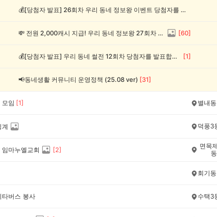
💰[당첨자 발표] 26회차 우리 동네 정보왕 이벤트 당첨자를 발표합니다!
💸 전원 2,000캐시 지급! 우리 동네 정보왕 27회차 (~8/10)
[
60
]
💰[당첨자 발표] 우리 동네 썰전 12회차 당첨자를 발표합니다!
[
1
]
📢동네생활 커뮤니티 운영정책 (25.08 ver)
[
31
]
 모임
[
1
]
별내동
덕풍3
핑계
면목제
 임마누엘교회
[
2
]
동
회기동
메타버스 봉사
수택3