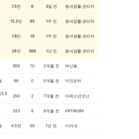
7.5천
6
3일 전
동네생활 관리자
15.2만
65
1주 전
동네생활 관리자
1.8만
19
1주 전
동네생활 관리자
24만
568
1년 전
동네생활 관리자
608
10
2개월 전
박신봉
동
96
0
5개월 전
미인은하
3.8
290
2
7개월 전
미래소년코난
333
9
9개월 전
KRTRK9M
동
4.5천
90
1년 전
미리내