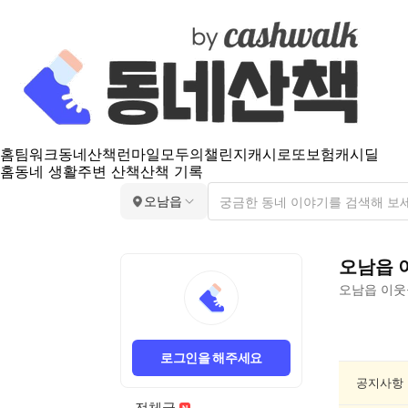
홈
팀워크
동네산책
런마일
모두의챌린지
캐시로또
보험
캐시딜
홈
동네 생활
주변 산책
산책 기록
오남읍
오남읍
오남읍
이웃
오
남
로그인을 해주세요
읍
종
공지사항
교/
전체글