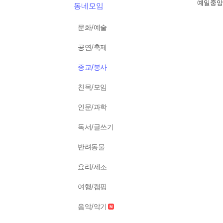
예일중앙
동네모임
문화/예술
공연/축제
종교/봉사
친목/모임
인문/과학
독서/글쓰기
반려동물
요리/제조
여행/캠핑
음악/악기