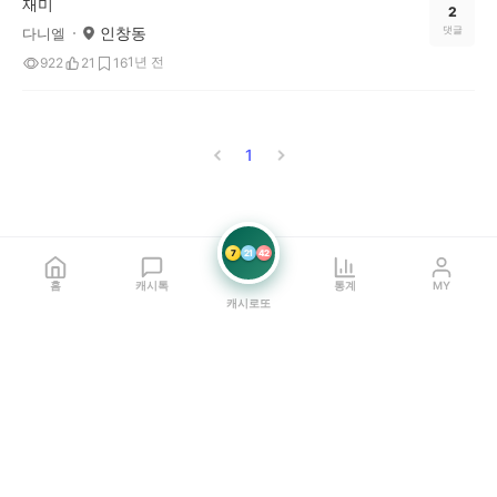
재미
2
인창동
댓글
다니엘
1년 전
922
21
16
1
7
21
42
홈
캐시톡
통계
MY
캐시로또