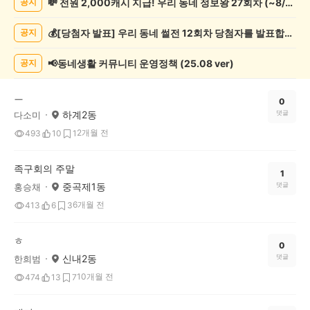
💸 전원 2,000캐시 지급! 우리 동네 정보왕 27회차 (~8/10)
공지
관
람
💰[당첨자 발표] 우리 동네 썰전 12회차 당첨자를 발표합니다!
공지
게
시
글
📢동네생활 커뮤니티 운영정책 (25.08 ver)
공지
목
록
ㅡ
0
하계2동
댓글
다소미
2개월 전
493
10
1
족구회의 주말
1
중곡제1동
댓글
홍승채
6개월 전
413
6
3
ㅎ
0
신내2동
댓글
한희범
10개월 전
474
13
7