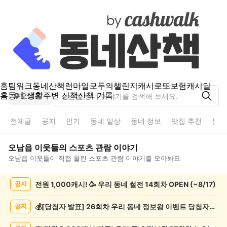
홈
팀워크
동네산책
런마일
모두의챌린지
캐시로또
보험
캐시딜
홈
동네 생활
주변 산책
산책 기록
오남읍
전체글
공지
인기
동네 일상
동네 정보
맛집 추천
분실
오남읍
이웃들의
스포츠 관람
이야기
오남읍
이웃들이 직접 올린
스포츠 관람
이야기를 모아봐요
오
전원 1,000캐시! 🥳 우리 동네 썰전 14회차 OPEN (~8/17)
공지
남
읍
스
💰[당첨자 발표] 26회차 우리 동네 정보왕 이벤트 당첨자를 발표합니다!
공지
포
츠