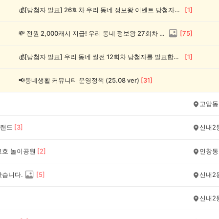
💰[당첨자 발표] 26회차 우리 동네 정보왕 이벤트 당첨자를 발표합니다!
[
1
]
💸 전원 2,000캐시 지급! 우리 동네 정보왕 27회차 (~8/10)
[
75
]
💰[당첨자 발표] 우리 동네 썰전 12회차 당첨자를 발표합니다!
[
1
]
📢동네생활 커뮤니티 운영정책 (25.08 ver)
[
31
]
고암동
랜드
[
3
]
신내2
교호 놀이공원
[
2
]
인창동
왔습니다.
[
5
]
신내2
신내2