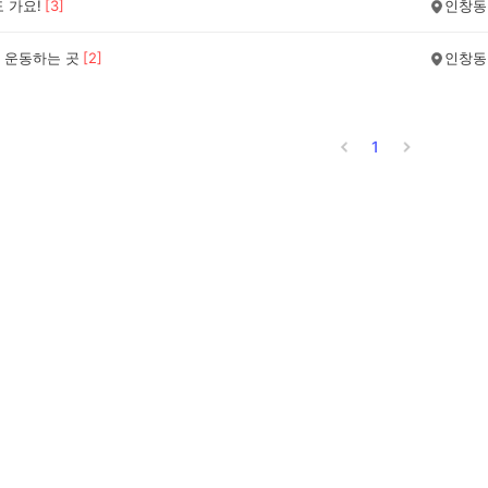
 가요!
[
3
]
인창동
 운동하는 곳
[
2
]
인창동
1