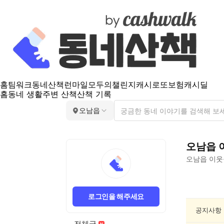
홈
팀워크
동네산책
런마일
모두의챌린지
캐시로또
보험
캐시딜
홈
동네 생활
주변 산책
산책 기록
오남읍
오남읍
오남읍
이웃
오
남
로그인을 해주세요
읍
여
공지사항
행/
전체글