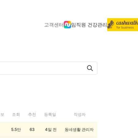
고객센터
임직원 건강관리
정보
조회
추천
등록일
작성자
5.5만
63
4일 전
동네생활 관리자