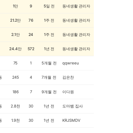
1만
9
5일 전
동네생활 관리자
21.2만
76
1주 전
동네생활 관리자
2.1만
24
1주 전
동네생활 관리자
24.4만
572
1년 전
동네생활 관리자
75
1
5개월 전
qqwreeu
동
245
4
7개월 전
김은찬
186
7
9개월 전
이다원
동
2.8천
30
1년 전
도마뱀 집사
동
1.9천
30
1년 전
KRJSMDV