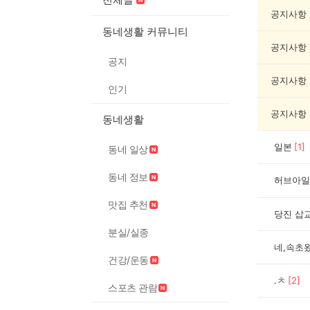
캠
핑
공지사항
게
동네생활 커뮤니티
시
공지사항
글
공지
목
록
공지사항
인기
공지사항
동네생활
일본
[
1
]
동네 일상
동네 정보
허브아일
맛집 추천
당진 삽
분실/실종
네,속초
건강/운동
.ㅊ
[
2
]
스포츠 관람