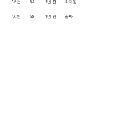
1.5천
54
1년 전
최재원
1.6천
58
1년 전
꿀짜