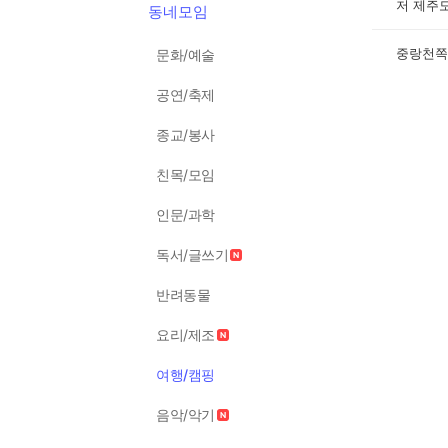
저 제주도
동네모임
중랑천쪽
문화/예술
공연/축제
종교/봉사
친목/모임
인문/과학
독서/글쓰기
반려동물
요리/제조
여행/캠핑
음악/악기