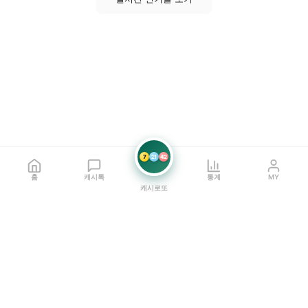
7
21
42
홈
캐시톡
통계
MY
캐시로또