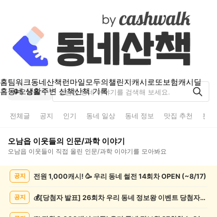
홈
팀워크
동네산책
런마일
모두의챌린지
캐시로또
보험
캐시딜
홈
동네 생활
주변 산책
산책 기록
오남읍
전체글
공지
인기
동네 일상
동네 정보
맛집 추천
분실
오남읍
이웃들의
인문/과학
이야기
오남읍
이웃들이 직접 올린
인문/과학
이야기를 모아봐요
오
전원 1,000캐시! 🥳 우리 동네 썰전 14회차 OPEN (~8/17)
공지
남
읍
인
💰[당첨자 발표] 26회차 우리 동네 정보왕 이벤트 당첨자를 발표합니다!
공지
문/
과