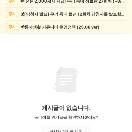
💸 전원 2,000캐시 지급! 우리 동네 정보왕 27회차 (~8/10)
공지
학
게
💰[당첨자 발표] 우리 동네 썰전 12회차 당첨자를 발표합니다!
공지
시
글
목
📢동네생활 커뮤니티 운영정책 (25.08 ver)
공지
록
게시글이 없습니다.
동네생활 인기글을 확인하시겠어요?
실시간 인기글 보기