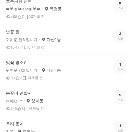
호수공원 산책
0
옥정동
댓글
👑💗🎀Arielle🎀💗👑
2개월 전
458
7
0
벗꽃 핌
3
다산1동
댓글
귀여운 건희입니다
3개월 전
104
1
0
벚꽃 명소?
1
다산1동
댓글
귀여운 건희입니다
3개월 전
80
2
0
봄꽃이 만발~
5
상계동
댓글
수야요~*
4개월 전
315
8
1
우리 동네
1
호평동
댓글
진우