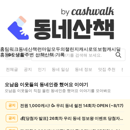
홈
팀워크
동네산책
런마일
모두의챌린지
캐시로또
보험
캐시딜
홈
동네 생활
주변 산책
산책 기록
오남읍
전체글
공지
인기
동네 일상
동네 정보
맛집 추천
분실
오남읍
이웃들의
동네인증 했어요
이야기
오남읍
이웃들이 직접 올린
동네인증 했어요
이야기를 모아봐요
오
전원 1,000캐시! 🥳 우리 동네 썰전 14회차 OPEN (~8/17)
공지
남
읍
동
💰[당첨자 발표] 26회차 우리 동네 정보왕 이벤트 당첨자를 발표합니다!
공지
네
인