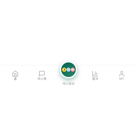
7
21
42
홈
캐시톡
통계
MY
캐시로또