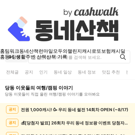
홈
팀워크
동네산책
런마일
모두의챌린지
캐시로또
보험
캐시딜
홈
동네 생활
주변 산책
산책 기록
당동
전체글
공지
인기
동네 일상
동네 정보
맛집 추천
분실
당동
이웃들의
여행/캠핑
이야기
당동
이웃들이 직접 올린
여행/캠핑
이야기를 모아봐요
당
전원 1,000캐시! 🥳 우리 동네 썰전 14회차 OPEN (~8/17)
공지
동
여
행/
💰[당첨자 발표] 26회차 우리 동네 정보왕 이벤트 당첨자를 발표합니다!
공지
캠
핑