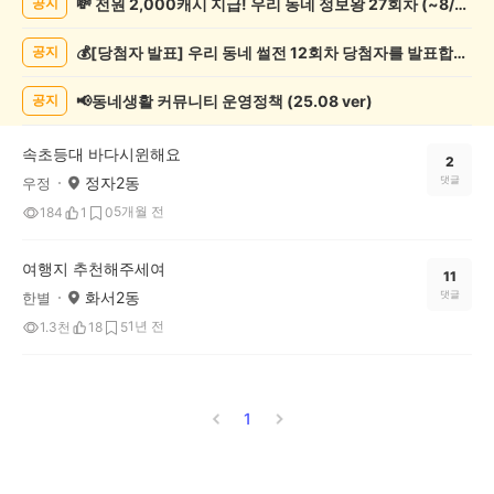
💸 전원 2,000캐시 지급! 우리 동네 정보왕 27회차 (~8/10)
공지
게
시
💰[당첨자 발표] 우리 동네 썰전 12회차 당첨자를 발표합니다!
공지
글
목
록
📢동네생활 커뮤니티 운영정책 (25.08 ver)
공지
속초등대 바다시윈해요
2
정자2동
댓글
우정
5개월 전
184
1
0
여행지 추천해주세여
11
화서2동
댓글
한별
1년 전
1.3천
18
5
1