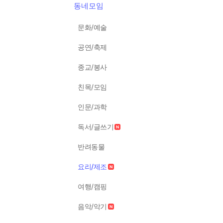
동네모임
문화/예술
공연/축제
종교/봉사
친목/모임
인문/과학
독서/글쓰기
반려동물
요리/제조
여행/캠핑
음악/악기