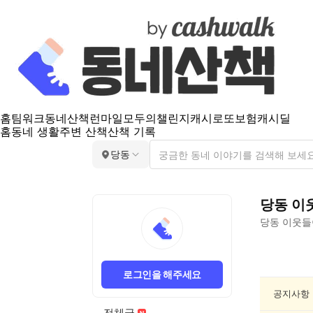
홈
팀워크
동네산책
런마일
모두의챌린지
캐시로또
보험
캐시딜
홈
동네 생활
주변 산책
산책 기록
당동
당동
이
당동
이웃들
당
동
로그인을 해주세요
요
리/
공지사항
제
전체글