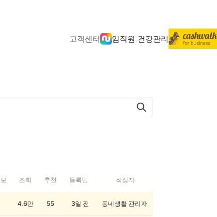
고객센터
임직원 건강관리
정보
조회
추천
등록일
작성자
4.6만
55
3일 전
동네생활 관리자