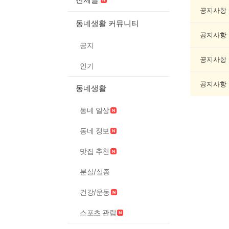
조
게
공지사항
시
동네생활 커뮤니티
글
공지사항
목
공지
록
공지사항
인기
공지사항
동네생활
동네 일상
동네 정보
맛집 추천
분실/실종
건강/운동
스포츠 관람