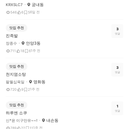
궁내동
KRXSLC7
6일 전
546
6
5
맛집 추천
3
댓글
진족발
안양3동
장종수
1주 전
711
18
6
맛집 추천
3
댓글
천지염소탕
영화동
팔월십육일
1주 전
720
9
2
맛집 추천
1
댓글
하루엔 소쿠
내손동
신*윤 이구만유~~!
1주 전
789
22
11