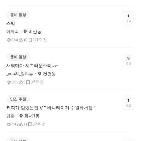
동네 일상
1
댓글
스박
비산동
이화숙
1주 전
684
10
11
동네 일상
3
댓글
새벽마다 시끄러운소리..ㅠ
건건동
_you&i_알랴뷰
2주 전
352
5
0
맛집 추천
1
댓글
커피가 맞있는집 // " 바나타이거 수원화서점 "
화서1동
김훈
2주 전
449
11
3