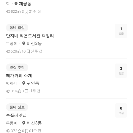
재궁동
🤍
1주 전
622
3
3
동네 일상
1
댓글
단지내 작은도서관 책정리
비산3동
두콩이
1주 전
526
10
5
맛집 추천
3
댓글
메가커피 소개
귀인동
찌까니
1주 전
316
3
1
동네 정보
6
댓글
수플레맛집
비산3동
두콩이
1주 전
372
0
0