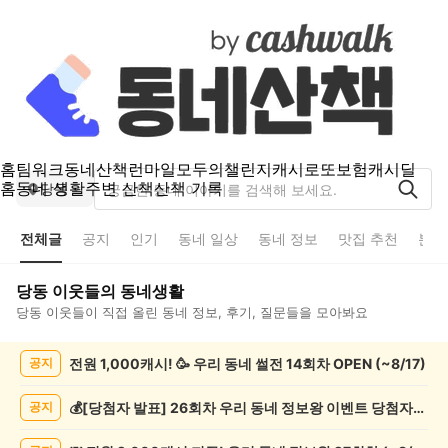
홈
팀워크
동네산책
런마일
모두의챌린지
캐시로또
보험
캐시딜
홈
동네 생활
주변 산책
산책 기록
당동
전체글
공지
인기
동네 일상
동네 정보
맛집 추천
분실
당동
이웃들의 동네생활
당동
이웃들이 직접 올린 동네 정보, 후기, 질문들을 모아봐요
당
전원 1,000캐시! 🥳 우리 동네 썰전 14회차 OPEN (~8/17)
공지
동
전
체
💰[당첨자 발표] 26회차 우리 동네 정보왕 이벤트 당첨자를 발표합니다!
공지
글
게