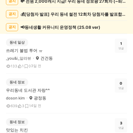
💸 전원 2,000캐시 지급! 우리 동네 정보왕 27회차 (~8/10)
공지
시
글
💰[당첨자 발표] 우리 동네 썰전 12회차 당첨자를 발표합니다!
공지
목
록
📢동네생활 커뮤니티 운영정책 (25.08 ver)
공지
동네 일상
1
댓글
쓰레기 불법 투어 ㅠ
건건동
_you&i_알랴뷰
3일 전
133
1
0
동네 정보
0
댓글
우리동네 도서관 자랑^^
광정동
doson kim
4일 전
639
3
1
동네 정보
3
댓글
맛있는 치킨