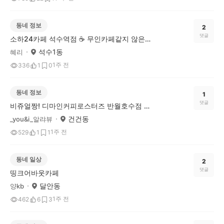
동네 정보
2
댓글
소하24카페 석수역점 ☕️ 무인카페같지 않은 무인카페
석수1동
혜리
1주 전
336
1
0
동네 정보
1
댓글
비쥬얼짱! 디마인커피로스터즈 반월호수점 카페
건건동
_you&i_알랴뷰
1주 전
529
1
1
동네 일상
2
댓글
띵크어바웃카페
달안동
양kb
1주 전
462
6
3