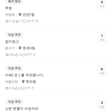
동네 정보
5
댓글
투썸
관양1동
이영애
1주 전
1.1천
17
10
맛집 추천
1
댓글
참치창고
호계3동
윤수기
1주 전
594
15
8
맛집 추천
0
댓글
카페( 로 ) 를 추천합니다.
학의동
의왕시민
1주 전
209
6
0
맛집 추천
2
댓글
산본 분좋카 리띵커피