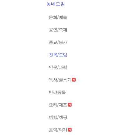
동네모임
문화/예술
공연/축제
종교/봉사
친목/모임
인문/과학
독서/글쓰기
반려동물
요리/제조
여행/캠핑
음악/악기