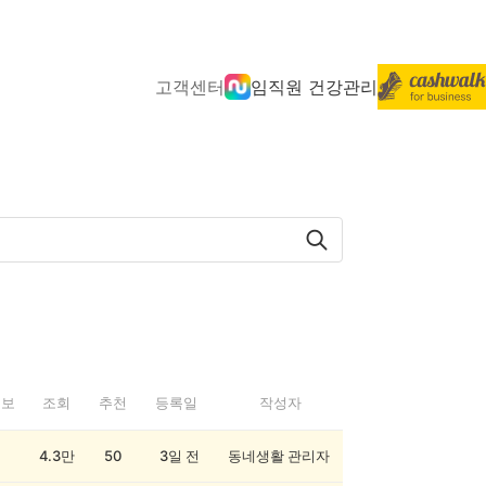
고객센터
임직원 건강관리
정보
조회
추천
등록일
작성자
4.3만
50
3일 전
동네생활 관리자