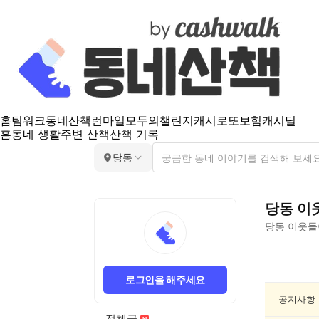
홈
팀워크
동네산책
런마일
모두의챌린지
캐시로또
보험
캐시딜
홈
동네 생활
주변 산책
산책 기록
당동
당동
이
당동
이웃들
당
동
로그인을 해주세요
친
목/
공지사항
모
전체글