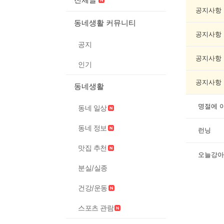
임
게
공지사항
시
동네생활 커뮤니티
글
공지사항
목
공지
록
공지사항
인기
공지사항
동네생활
명절에 
동네 일상
동네 정보
런닝
맛집 추천
오늘강아
분실/실종
건강/운동
스포츠 관람