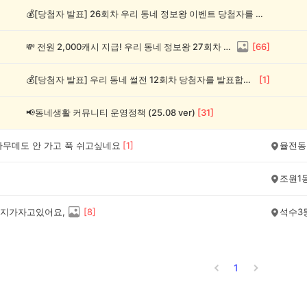
💰[당첨자 발표] 26회차 우리 동네 정보왕 이벤트 당첨자를 발표합니다!
💸 전원 2,000캐시 지급! 우리 동네 정보왕 27회차 (~8/10)
[
66
]
💰[당첨자 발표] 우리 동네 썰전 12회차 당첨자를 발표합니다!
[
1
]
📢동네생활 커뮤니티 운영정책 (25.08 ver)
[
31
]
아무데도 안 가고 푹 쉬고싶네요
[
1
]
율전동
조원1
지가자고있어요,
[
8
]
석수3
1