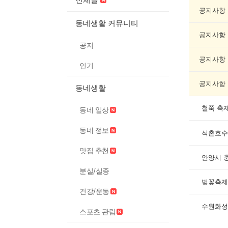
제
게
공지사항
시
동네생활 커뮤니티
글
공지사항
목
공지
록
공지사항
인기
공지사항
동네생활
철쭉 축
동네 일상
동네 정보
석촌호수
맛집 추천
안양시 
분실/실종
벚꽃축제
건강/운동
수원화성
스포츠 관람