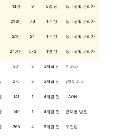
1.1만
9
5일 전
동네생활 관리자
21.3만
76
1주 전
동네생활 관리자
2.1만
24
1주 전
동네생활 관리자
24.4만
573
1년 전
동네생활 관리자
361
3
3개월 전
지바바
동
275
3
3개월 전
y제끼고 s
동
141
1
4개월 전
LAON
동
149
1
4개월 전
은혜를 받은 자여 평안할지어다.
동
260
4
9개월 전
조연환