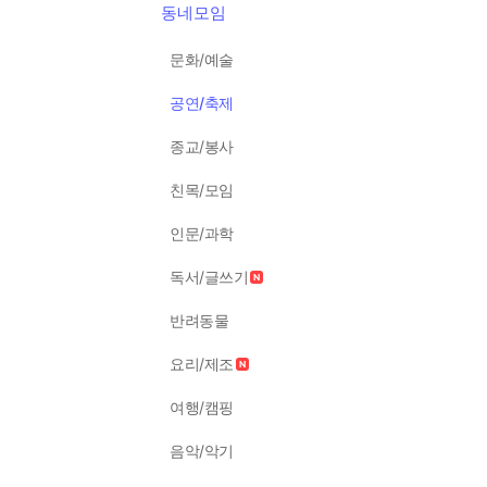
동네모임
문화/예술
공연/축제
종교/봉사
친목/모임
인문/과학
독서/글쓰기
반려동물
요리/제조
여행/캠핑
음악/악기