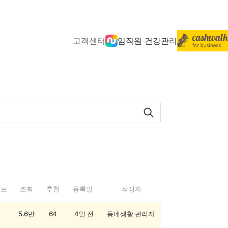
고객센터
임직원 건강관리
정보
조회
추천
등록일
작성자
5.6만
64
4일 전
동네생활 관리자