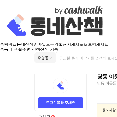
홈
팀워크
동네산책
런마일
모두의챌린지
캐시로또
보험
캐시딜
홈
동네 생활
주변 산책
산책 기록
당동
당동
이
당동
이웃들
당
동
로그인을 해주세요
공
연/
공지사항
축
전체글