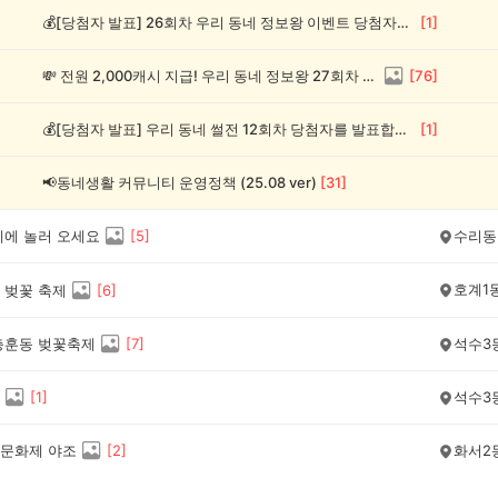
💰[당첨자 발표] 26회차 우리 동네 정보왕 이벤트 당첨자를 발표합니다!
[
1
]
💸 전원 2,000캐시 지급! 우리 동네 정보왕 27회차 (~8/10)
[
76
]
💰[당첨자 발표] 우리 동네 썰전 12회차 당첨자를 발표합니다!
[
1
]
📢동네생활 커뮤니티 운영정책 (25.08 ver)
[
31
]
제에 놀러 오세요
[
5
]
수리동
호계1
 벚꽃 축제
[
6
]
충훈동 벚꽃축제
[
7
]
석수3
[
1
]
석수3
문화제 야조
[
2
]
화서2