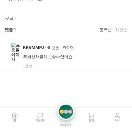
댓글 1
댓글
1
등록순
최신순
KRVMMPJ
당동
작성자
주변산책을체크할수없어요.
1년 전
7
21
42
홈
캐시톡
통계
MY
캐시로또