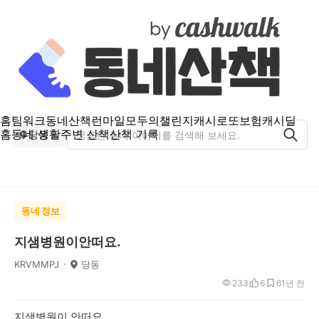
홈
팀워크
동네산책
런마일
모두의챌린지
캐시로또
보험
캐시딜
홈
동네 생활
주변 산책
산책 기록
당동
동네 정보
지샘병원이안떠요.
KRVMMPJ
당동
233
6
6
1년 전
지샘병원이 안떠요.