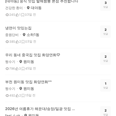
[대야동] 중식 맛집 발해짬뽕 본점 추천합니다
3
대야동
댓글
건강한 환이
3일 전
245
1
0
냉면이 맛있는집
2
소하1동
댓글
중원단비
3일 전
385
2
0
우리 동네 중국집 맛집 화양연화♡
2
원미동
댓글
쩡수기
5일 전
796
3
4
부천 원미동 맛집 화양연화^^
1
원미동
댓글
쩡수기
5일 전
492
2
1
2026년 여름휴가 해운대/송정/일광 맛집 투어 go go 🎶
2
원미동
댓글
feel 🎶 ok