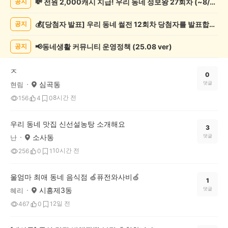
💸 전원 2,000캐시 지급! 우리 동네 정보왕 27회차 (~8/10)
공지
정
보
💰[당첨자 발표] 우리 동네 썰전 12회차 당첨자를 발표합니다!
공지
게
시
글
📢동네생활 커뮤니티 운영정책 (25.08 ver)
공지
목
록
ㅈ
0
심곡동
댓글
현림
8시간 전
156
4
0
우리 동네 맛집 신선설농탕 소개해요
3
소사동
댓글
난
10시간 전
256
0
1
울엄마 최애 동네 음식점 🍏퓨전와사비🍏
1
시흥제3동
댓글
혜리
2일 전
467
0
1