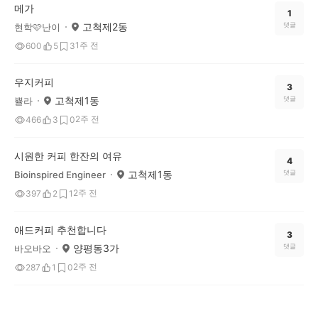
메가
1
고척제2동
댓글
현학🩷난이
1주 전
600
5
3
우지커피
3
고척제1동
댓글
쁄라
2주 전
466
3
0
시원한 커피 한잔의 여유
4
고척제1동
댓글
Bioinspired Engineer
2주 전
397
2
1
애드커피 추천합니다
3
양평동3가
댓글
바오바오
2주 전
287
1
0