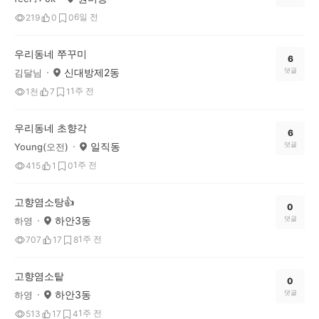
6일 전
219
0
0
우리동네 쭈꾸미
6
신대방제2동
댓글
김달님
1주 전
1천
7
1
우리동네 초향각
6
일직동
댓글
Young(오전)
1주 전
415
1
0
고향염소탕👍
0
하안3동
댓글
하영
1주 전
707
17
8
고향염소탙
0
하안3동
댓글
하영
1주 전
513
17
4