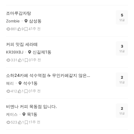
조마루감자탕
5
삼성동
댓글
Zombie
1주 전
861
9
4
커피 맛집 세라떼
3
신길제1동
댓글
KR39XBJ
1주 전
331
1
0
소하24카페 석수역점 ☕️ 무인카페같지 않은 무인카페
2
석수1동
댓글
혜리
1주 전
412
1
0
비엔나 커피 목동점 입니다.
2
목1동
댓글
케이스
1주 전
523
1
1