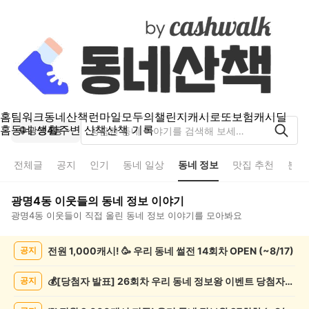
홈
팀워크
동네산책
런마일
모두의챌린지
캐시로또
보험
캐시딜
홈
동네 생활
주변 산책
산책 기록
광명4동
전체글
공지
인기
동네 일상
동네 정보
맛집 추천
분실
광명4동
이웃들의
동네 정보
이야기
광명4동
이웃들이 직접 올린
동네 정보
이야기를 모아봐요
광
전원 1,000캐시! 🥳 우리 동네 썰전 14회차 OPEN (~8/17)
공지
명
4
동
💰[당첨자 발표] 26회차 우리 동네 정보왕 이벤트 당첨자를 발표합니다!
공지
동
네