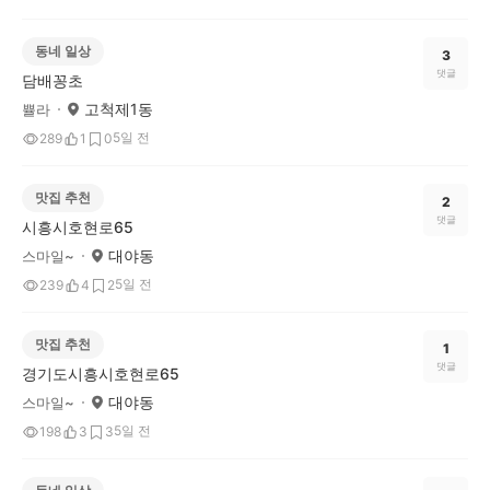
동네 일상
3
댓글
담배꽁초
고척제1동
쁄라
5일 전
289
1
0
맛집 추천
2
댓글
시흥시호현로65
대야동
스마일~
5일 전
239
4
2
맛집 추천
1
댓글
경기도시흥시호현로65
대야동
스마일~
5일 전
198
3
3