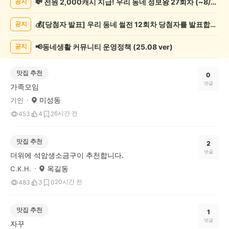
💸 전원 2,000캐시 지급! 우리 동네 정보왕 27회차 (~8/10)
공지
글
게
💰[당첨자 발표] 우리 동네 썰전 12회차 당첨자를 발표합니다!
공지
시
글
목
📢동네생활 커뮤니티 운영정책 (25.08 ver)
공지
록
맛집 추천
0
댓글
가족모임
미성동
기인
6시간 전
453
4
2
맛집 추천
2
댓글
더위에 석암생소금구이 추천합니다.
옥길동
C.K.H.
20시간 전
483
3
0
맛집 추천
1
댓글
자꾸