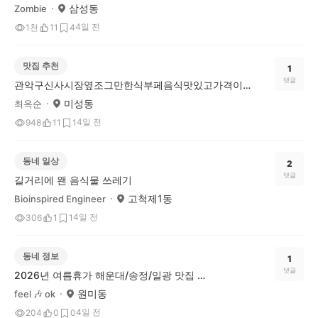
삼성동
Zombie
4일 전
1천
11
4
맛집 추천
1
댓글
관악구신사시장옆조그만한식부페음식맛있고가격이구천원ㅅ인데요반찬은요일에따라틀리구요반찬다섯가지구요월요일수육하고된장국맛있구있어구요셋번갔는데맛갈났어요자주이용바람
미성동
최옥순
4일 전
948
11
1
동네 일상
2
댓글
길거리에 왠 음식물 쓰레기
고척제1동
Bioinspired Engineer
4일 전
306
1
1
동네 정보
1
댓글
2026년 여름휴가 해운대/송정/일광 맛집 투어 go go 🎶
원미동
feel 🎶 ok
4일 전
204
0
0