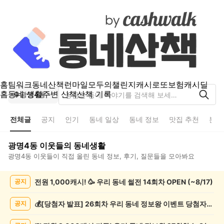
홈
팀워크
동네산책
런마일
모두의챌린지
캐시로또
보험
캐시딜
홈
동네 생활
주변 산책
산책 기록
광명4동
전체글
공지
인기
동네 일상
동네 정보
맛집 추천
분실
광명4동
이웃들의 동네생활
광명4동
이웃들이 직접 올린 동네 정보, 후기, 질문들을 모아봐요
광
전원 1,000캐시! 🥳 우리 동네 썰전 14회차 OPEN (~8/17)
공지
명
4
동
💰[당첨자 발표] 26회차 우리 동네 정보왕 이벤트 당첨자를 발표합니다!
공지
전
체