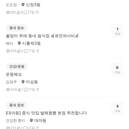
신정3동
도도킹
1일 전
261
6
2
동네 정보
1
댓글
울엄마 최애 동네 음식점 🍏퓨전와사비🍏
시흥제3동
혜리
1일 전
455
0
1
건강/운동
0
댓글
운동해요
미성동
김영주
1일 전
440
1
1
동네 정보
3
댓글
[대야동] 중식 맛집 발해짬뽕 본점 추천합니다
대야동
건강한 환이
1일 전
231
1
0