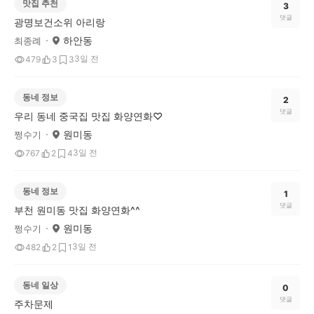
맛집 추천
3
댓글
광명보건소위 아리랑
하안동
최종례
3일 전
479
3
3
동네 정보
2
댓글
우리 동네 중국집 맛집 화양연화♡
원미동
쩡수기
3일 전
767
2
4
동네 정보
1
댓글
부천 원미동 맛집 화양연화^^
원미동
쩡수기
3일 전
482
2
1
동네 일상
0
댓글
주차문제