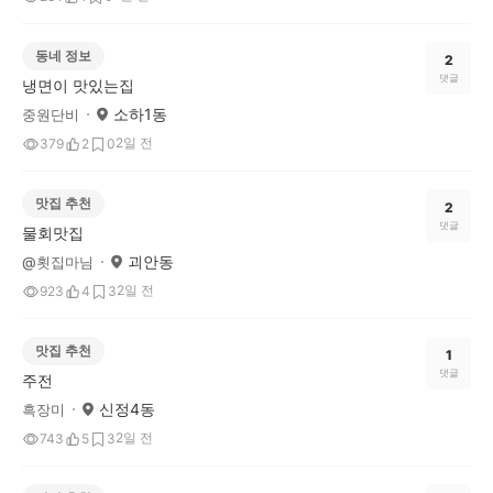
동네 정보
2
댓글
냉면이 맛있는집
소하1동
중원단비
2일 전
379
2
0
맛집 추천
2
댓글
물회맛집
괴안동
@횟집마님
2일 전
923
4
3
맛집 추천
1
댓글
주전
신정4동
흑장미
2일 전
743
5
3