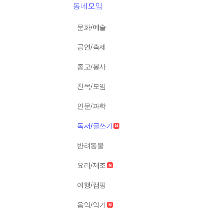
동네모임
문화/예술
공연/축제
종교/봉사
친목/모임
인문/과학
독서/글쓰기
반려동물
요리/제조
여행/캠핑
음악/악기