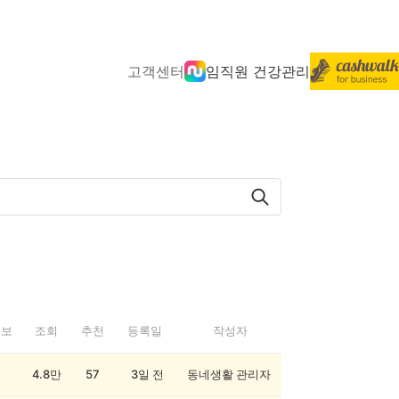
고객센터
임직원 건강관리
정보
조회
추천
등록일
작성자
4.8만
57
3일 전
동네생활 관리자