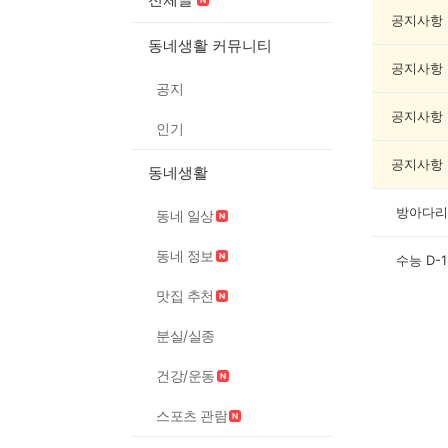
서/
글
공지사항
쓰
동네생활 커뮤니티
기
공지사항
게
공지
시
글
공지사항
인기
목
록
공지사항
동네생활
방아다리
동네 일상
동네 정보
수능 D-
맛집 추천
분실/실종
건강/운동
스포츠 관람