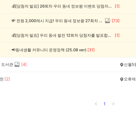
💰[당첨자 발표] 26회차 우리 동네 정보왕 이벤트 당첨자를 발표합니다!
[
1
]
💸 전원 2,000캐시 지급! 우리 동네 정보왕 27회차 (~8/10)
[
73
]
💰[당첨자 발표] 우리 동네 썰전 12회차 당첨자를 발표합니다!
[
1
]
📢동네생활 커뮤니티 운영정책 (25.08 ver)
[
31
]
 도서관
[
4
]
신월5
1전
[
2
]
오류제
1