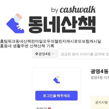
홈
팀워크
동네산책
런마일
모두의챌린지
캐시로또
보험
캐시딜
홈
동네 생활
주변 산책
산책 기록
광명4동
광명4동
광명4동
이
광
명
로그인을 해주세요
4
동
공지사항
독
전체글