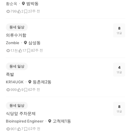
범박동
황순옥
2주 전
799
2
2
동네 일상
8
댓글
의류수거함
삼성동
Zombie
2주 전
1.1천
17
8
동네 일상
4
댓글
족발
등촌제2동
KR14UGK
2주 전
999
9
6
동네 일상
8
댓글
식당앞 주차문제
고척제1동
Bioinspired Engineer
2주 전
901
7
0