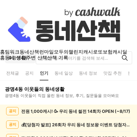
홈
팀워크
동네산책
런마일
모두의챌린지
캐시로또
보험
캐시딜
홈
동네 생활
주변 산책
산책 기록
광명4동
전체글
공지
인기
동네 일상
동네 정보
맛집 추천
분실
광명4동
이웃들의 동네생활
광명4동
이웃들이 직접 올린 동네 정보, 후기, 질문들을 모아봐요
광
전원 1,000캐시! 🥳 우리 동네 썰전 14회차 OPEN (~8/17)
공지
명
4
동
💰[당첨자 발표] 26회차 우리 동네 정보왕 이벤트 당첨자를 발표합니다!
공지
인
기