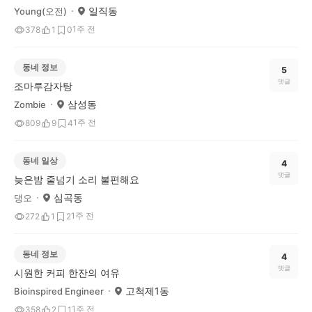
일직동
Young(오전)
1주 전
378
1
0
동네 정보
5
댓글
조마루감자탕
삼성동
Zombie
1주 전
809
9
4
동네 일상
4
댓글
늦은밤 줄넘기 소리 불편해요
심곡동
댕오
1주 전
272
1
2
동네 정보
4
댓글
시원한 커피 한잔의 여유
고척제1동
Bioinspired Engineer
1주 전
358
2
1