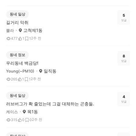
동네 일상
5
댓글
길거리 악취
고척제1동
쁄라
2주 전
477
1
1
동네 정보
8
댓글
우리동네 백금당!
일직동
Young(~PM10)
2주 전
265
1
1
동네 일상
4
댓글
러브버그가 확 줄었는데 그걸 대체하는 곤충들.
목1동
케이스
2주 전
315
0
0