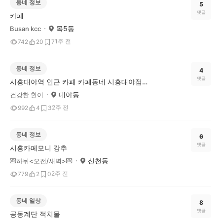
동네 정보
5
댓글
카페
목5동
Busan kcc
1주 전
742
20
7
동네 정보
4
댓글
시흥대야역 인근 카페 카페동네 시흥대야점을 소개합니다
대야동
건강한 환이
2주 전
992
4
3
동네 정보
6
댓글
시흥카페모니 강추
신천동
💌하뉘<오전/새벽>💌
2주 전
779
2
0
동네 일상
8
댓글
공동계단 적치물