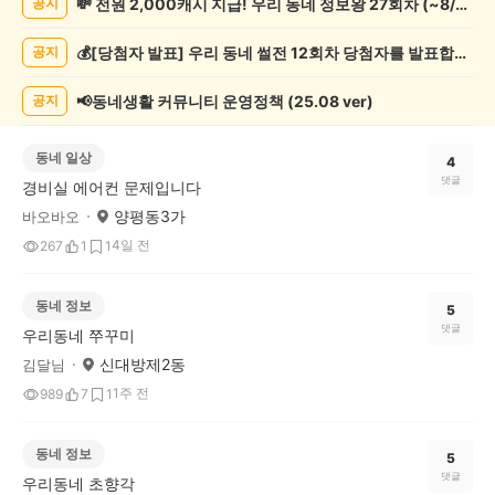
💸 전원 2,000캐시 지급! 우리 동네 정보왕 27회차 (~8/10)
공지
글
게
💰[당첨자 발표] 우리 동네 썰전 12회차 당첨자를 발표합니다!
공지
시
글
목
📢동네생활 커뮤니티 운영정책 (25.08 ver)
공지
록
동네 일상
4
댓글
경비실 에어컨 문제입니다
양평동3가
바오바오
4일 전
267
1
1
동네 정보
5
댓글
우리동네 쭈꾸미
신대방제2동
김달님
1주 전
989
7
1
동네 정보
5
댓글
우리동네 초향각