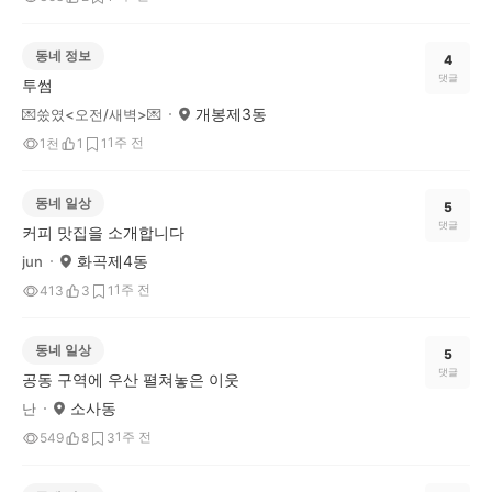
동네 정보
4
댓글
투썸
개봉제3동
💌쑸였<오전/새벽>💌
1주 전
1천
1
1
동네 일상
5
댓글
커피 맛집을 소개합니다
화곡제4동
jun
1주 전
413
3
1
동네 일상
5
댓글
공동 구역에 우산 펼쳐놓은 이웃
소사동
난
1주 전
549
8
3