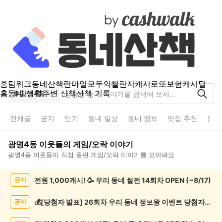
홈
팀워크
동네산책
런마일
모두의챌린지
캐시로또
보험
캐시딜
홈
동네 생활
주변 산책
산책 기록
광명4동
전체글
공지
인기
동네 일상
동네 정보
맛집 추천
분실
광명4동
이웃들의
게임/오락
이야기
광명4동
이웃들이 직접 올린
게임/오락
이야기를 모아봐요
광
전원 1,000캐시! 🥳 우리 동네 썰전 14회차 OPEN (~8/17)
공지
명
4
동
💰[당첨자 발표] 26회차 우리 동네 정보왕 이벤트 당첨자를 발표합니다!
공지
게
임/