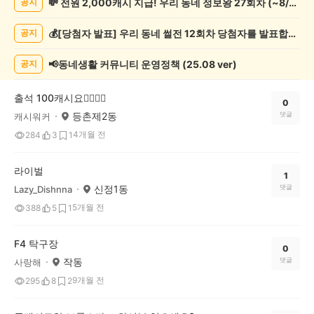
💸 전원 2,000캐시 지급! 우리 동네 정보왕 27회차 (~8/10)
공지
오
락
💰[당첨자 발표] 우리 동네 썰전 12회차 당첨자를 발표합니다!
공지
게
시
글
📢동네생활 커뮤니티 운영정책 (25.08 ver)
공지
목
록
출석 100캐시요👍🏻👍🏻
0
등촌제2동
댓글
캐시워커
4개월 전
284
3
1
라이벌
1
신정1동
댓글
Lazy_Dishnna
5개월 전
388
5
1
F4 탁구장
0
작동
댓글
사랑해
9개월 전
295
8
2