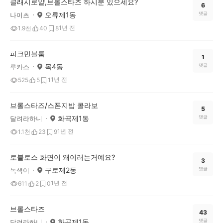
클래시로얄,브롤스타즈 하시분 있으세요?
6
오류제1동
댓글
나이츠
1년 전
1.9천
40
8
피크민블룸
1
목4동
댓글
루카스
1년 전
525
5
1
브롤스타즈/스폰지밥 콜라보
5
화곡제1동
댓글
달려라하니
1년 전
1.1천
23
9
로블로스 화면이 왜이러는거예요?
3
구로제2동
댓글
녹색이
1년 전
611
2
0
브롤스타즈
43
화곡제1동
댓글
달려라하니