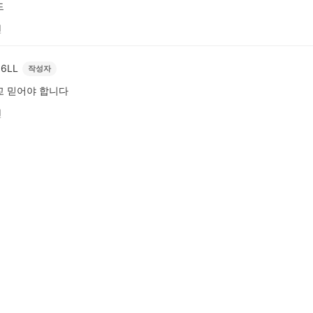
드
전
6LL
작성자
교 믿어야 합니다
전