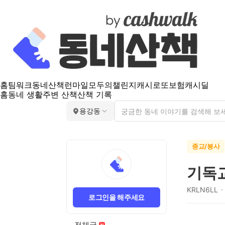
홈
팀워크
동네산책
런마일
모두의챌린지
캐시로또
보험
캐시딜
홈
동네 생활
주변 산책
산책 기록
용강동
종교/봉사
기독
KRLN6LL
로그인을 해주세요
전체글