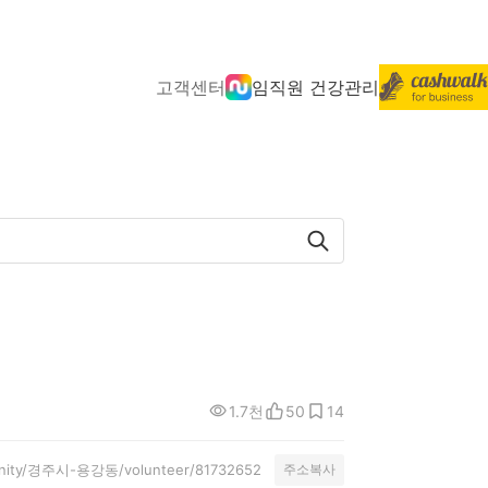
고객센터
임직원 건강관리
1.7천
50
14
munity/경주시-용강동/volunteer/81732652
주소복사