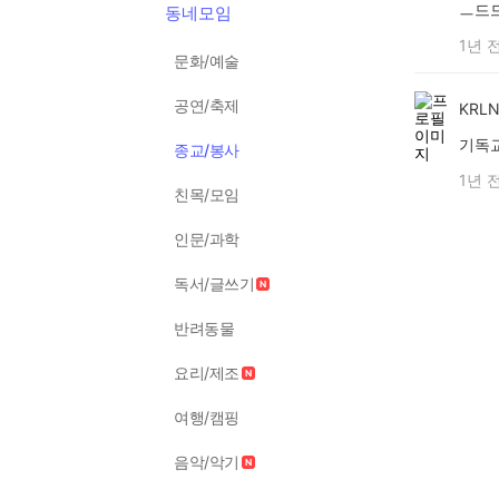
ㅡ드
동네모임
1년 
문화/예술
공연/축제
KRLN
기독
종교/봉사
1년 
친목/모임
인문/과학
독서/글쓰기
반려동물
요리/제조
여행/캠핑
음악/악기