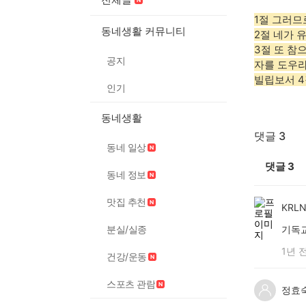
1절 그러므
동네생활 커뮤니티
2절 네가 
3절 또 참
공지
자를 도우라
빌립보서 4
인기
동네생활
댓글 3
동네 일상
댓글
3
동네 정보
맛집 추천
KRLN
분실/실종
기독교
1년 
건강/운동
스포츠 관람
정효