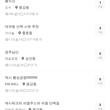
봉두산
1
용강동
댓글
오수
10개월 전
290
5
5
대곡동 산책 스팟 추천
3
충효동
댓글
가서놀
11개월 전
1.1천
19
13
경주남산
5
성건동
댓글
제갈공명
1년 전
2.3천
26
9
역시 황성공원!!!!!!!!!!!
5
용강동
댓글
KRLN6LL
1년 전
1.5천
58
32
캐시워크와 피엠주스와 피엠 단백질
2
용강동
댓글
오늘도 젊은날