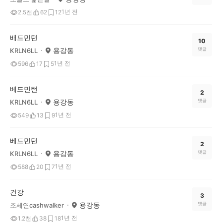
1년 전
2.5천
62
12
배드민턴
10
용강동
댓글
KRLN6LL
1년 전
596
17
5
베드민턴
2
용강동
댓글
KRLN6LL
1년 전
549
13
9
베드민턴
2
용강동
댓글
KRLN6LL
1년 전
588
20
7
건강
3
용강동
댓글
조세연cashwalker
1년 전
1.2천
38
18