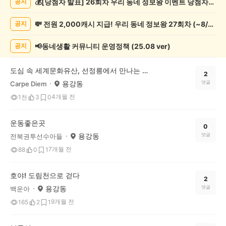
💰[당첨자 발표] 26회차 우리 동네 정보왕 이벤트 당첨자를 발표합니다!
공지
동
게
💸 전원 2,000캐시 지급! 우리 동네 정보왕 27회차 (~8/10)
공지
시
글
목
📢동네생활 커뮤니티 운영정책 (25.08 ver)
공지
록
도심 속 세계문화유산, 선정릉에서 만나는 벚꽃🌸
2
용강동
댓글
Carpe Diem
4개월 전
1천
3
0
운동좋은곳
0
용강동
댓글
전북권투선수아들
7개월 전
88
0
1
호야! 도림천으로 걷다
2
용강동
댓글
백운아
9개월 전
165
2
1