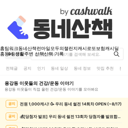
홈
팀워크
동네산책
런마일
모두의챌린지
캐시로또
보험
캐시딜
홈
동네 생활
주변 산책
산책 기록
용강동
전체글
공지
인기
동네 일상
동네 정보
맛집 추천
분실
용강동
이웃들의
건강/운동
이야기
용강동
이웃들이 직접 올린
건강/운동
이야기를 모아봐요
용
전원 1,000캐시! 🥳 우리 동네 썰전 14회차 OPEN (~8/17)
공지
강
동
건
💰[당첨자 발표] 우리 동네 썰전 13회차 당첨자를 발표합니다!
공지
강/
운