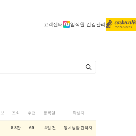
고객센터
임직원 건강관리
정보
조회
추천
등록일
작성자
5.8만
69
4일 전
동네생활 관리자