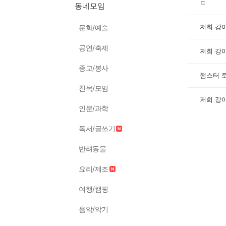
ㄷ
동네모임
저희 강
문화/예술
공연/축제
저희 강
종교/봉사
햄스터 
친목/모임
저희 강
인문/과학
독서/글쓰기
반려동물
요리/제조
여행/캠핑
음악/악기