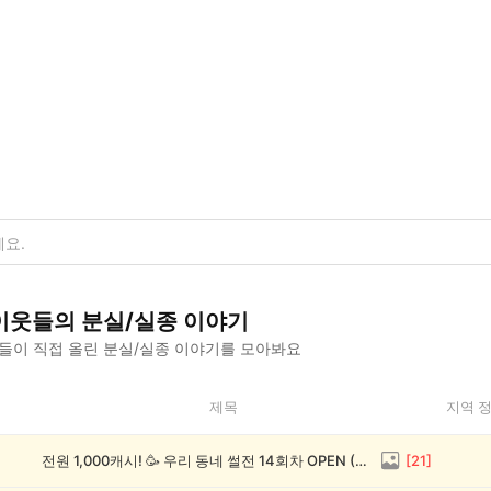
이웃들의
분실/실종
이야기
들이 직접 올린
분실/실종
이야기를 모아봐요
제목
지역 
전원 1,000캐시! 🥳 우리 동네 썰전 14회차 OPEN (~8/17)
[
21
]