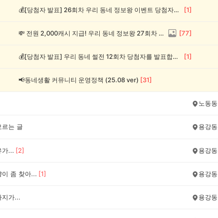
💰[당첨자 발표] 26회차 우리 동네 정보왕 이벤트 당첨자를 발표합니다!
[
1
]
💸 전원 2,000캐시 지급! 우리 동네 정보왕 27회차 (~8/10)
[
77
]
💰[당첨자 발표] 우리 동네 썰전 12회차 당첨자를 발표합니다!
[
1
]
📢동네생활 커뮤니티 운영정책 (25.08 ver)
[
31
]
노동동
모르는 글
용강동
가...
[
2
]
용강동
이 좀 찾아...
[
1
]
용강동
지가...
용강동