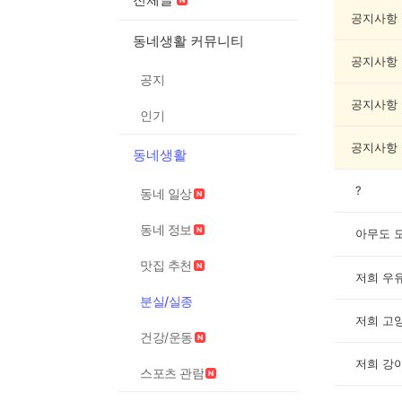
실
종
공지사항
게
동네생활 커뮤니티
시
공지사항
글
공지
목
록
공지사항
인기
공지사항
동네생활
?
동네 일상
동네 정보
아무도 
맛집 추천
저희 우유
분실/실종
저희 고양
건강/운동
저희 강아
스포츠 관람