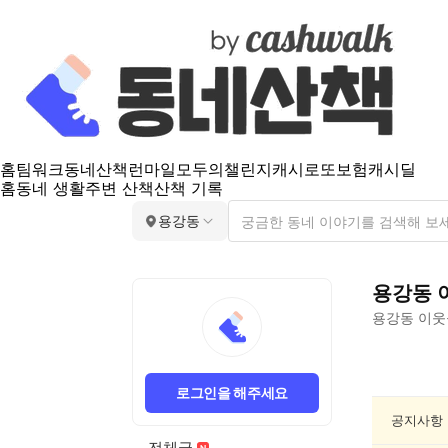
홈
팀워크
동네산책
런마일
모두의챌린지
캐시로또
보험
캐시딜
홈
동네 생활
주변 산책
산책 기록
용강동
용강동
용강동
이웃
용
강
로그인을 해주세요
동
분
공지사항
실/
전체글