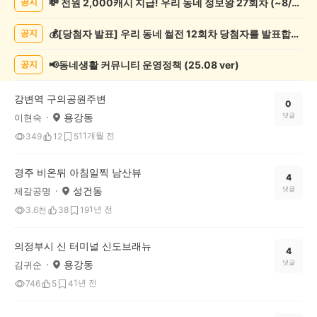
💸 전원 2,000캐시 지급! 우리 동네 정보왕 27회차 (~8/10)
공지
증
했
💰[당첨자 발표] 우리 동네 썰전 12회차 당첨자를 발표합니다!
공지
어
요
게
📢동네생활 커뮤니티 운영정책 (25.08 ver)
공지
시
글
강변역 구의공원주변
목
0
용강동
댓글
이현숙
록
11개월 전
349
12
5
경주 비온뒤 아침일찍 남산뷰
4
성건동
댓글
제갈공명
1년 전
3.6천
38
19
의정부시 신 터미널 신도브래뉴
4
용강동
댓글
김귀순
1년 전
746
5
4