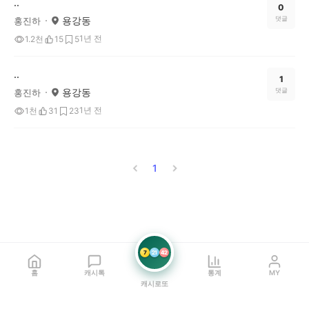
..
0
용강동
댓글
홍진하
1년 전
1.2천
15
5
..
1
용강동
댓글
홍진하
1년 전
1천
31
23
1
7
21
42
홈
캐시톡
통계
MY
캐시로또