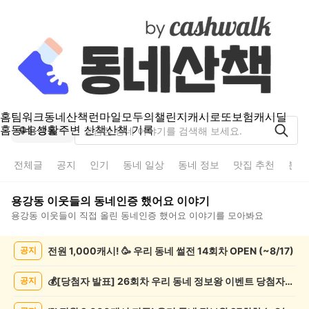
홈
팀워크
동네산책
런마일
모두의챌린지
캐시로또
보험
캐시딜
홈
동네 생활
주변 산책
산책 기록
용강동
전체글
공지
인기
동네 일상
동네 정보
맛집 추천
분실
용강동
이웃들의
동네인증 했어요
이야기
용강동
이웃들이 직접 올린
동네인증 했어요
이야기를 모아봐요
용
전원 1,000캐시! 🥳 우리 동네 썰전 14회차 OPEN (~8/17)
공지
강
동
동
💰[당첨자 발표] 26회차 우리 동네 정보왕 이벤트 당첨자를 발표합니다!
공지
네
인