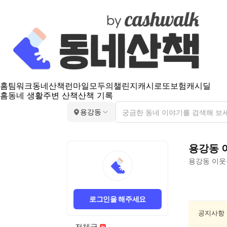
홈
팀워크
동네산책
런마일
모두의챌린지
캐시로또
보험
캐시딜
홈
동네 생활
주변 산책
산책 기록
용강동
용강동
용강동
이웃
용
강
로그인을 해주세요
동
산
공지사항
책
전체글