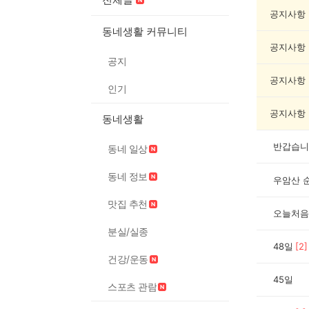
기
록
공지사항
자
동네생활 커뮤니티
랑
공지사항
하
공지
기
게
공지사항
인기
시
글
공지사항
동네생활
목
록
반갑습니
동네 일상
동네 정보
우암산 
맛집 추천
오늘처음
분실/실종
48일
[
2
]
건강/운동
45일
스포츠 관람