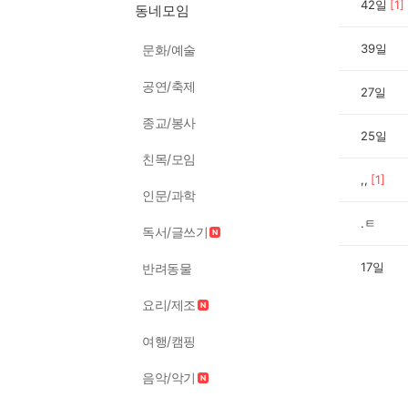
42일
[
1
]
동네모임
39일
문화/예술
공연/축제
27일
종교/봉사
25일
친목/모임
,,
[
1
]
인문/과학
.ㅌ
독서/글쓰기
17일
반려동물
요리/제조
여행/캠핑
음악/악기