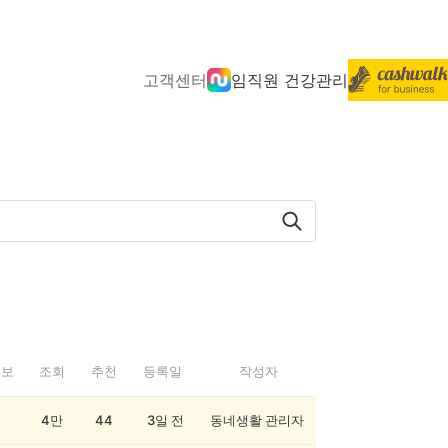
고객센터
임직원 건강관리
정보
조회
추천
등록일
작성자
4만
44
3일 전
동네생활 관리자