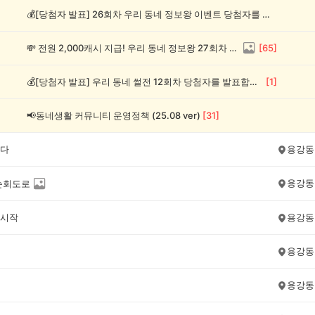
💰[당첨자 발표] 26회차 우리 동네 정보왕 이벤트 당첨자를 발표합니다!
💸 전원 2,000캐시 지급! 우리 동네 정보왕 27회차 (~8/10)
[
65
]
💰[당첨자 발표] 우리 동네 썰전 12회차 당첨자를 발표합니다!
[
1
]
📢동네생활 커뮤니티 운영정책 (25.08 ver)
[
31
]
다
용강동
용강동
순회도로
시작
용강동
용강동
용강동