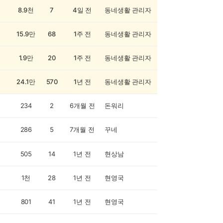
8.9천
7
4일 전
동네생활 관리자
15.9만
68
1주 전
동네생활 관리자
1.9만
20
1주 전
동네생활 관리자
24.1만
570
1년 전
동네생활 관리자
234
2
6개월 전
돈워리
286
5
7개월 전
꾸네
505
14
1년 전
현상남
1천
28
1년 전
현영국
801
41
1년 전
현영국