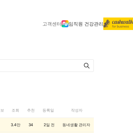
고객센터
임직원 건강관리
정보
조회
추천
등록일
작성자
3.4만
34
2일 전
동네생활 관리자