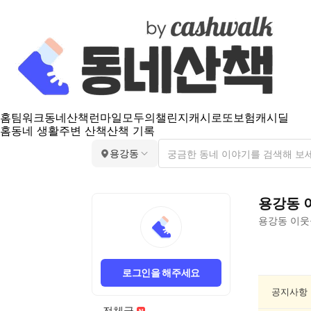
홈
팀워크
동네산책
런마일
모두의챌린지
캐시로또
보험
캐시딜
홈
동네 생활
주변 산책
산책 기록
용강동
용강동
용강동
이웃
용
강
로그인을 해주세요
동
음
공지사항
악/
전체글