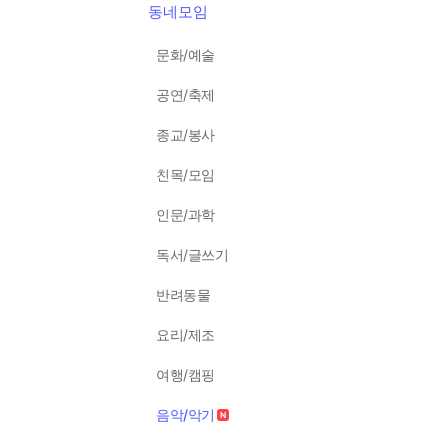
동네모임
문화/예술
공연/축제
종교/봉사
친목/모임
인문/과학
독서/글쓰기
반려동물
요리/제조
여행/캠핑
음악/악기