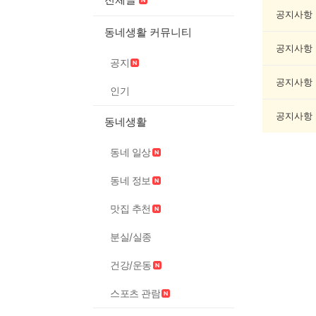
악
기
공지사항
게
동네생활 커뮤니티
시
공지사항
글
공지
목
록
공지사항
인기
공지사항
동네생활
동네 일상
동네 정보
맛집 추천
분실/실종
건강/운동
스포츠 관람