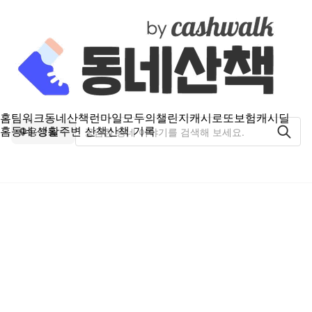
홈
팀워크
동네산책
런마일
모두의챌린지
캐시로또
보험
캐시딜
홈
동네 생활
주변 산책
산책 기록
용강동