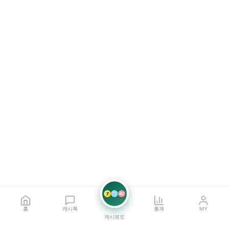
7
21
42
홈
캐시톡
통계
MY
캐시로또