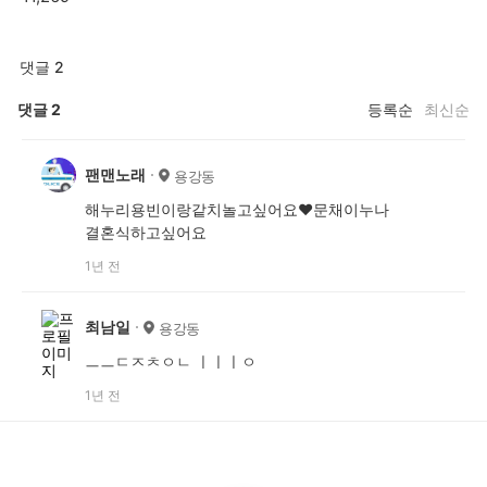
댓글 2
댓글
2
등록순
최신순
팬맨노래
용강동
해누리용빈이랑같치놀고싶어요♥문채이누나
결혼식하고싶어요
1년 전
최남일
용강동
ㅡㅡㄷㅈㅊㅇㄴ ㅣㅣㅣㅇ
1년 전