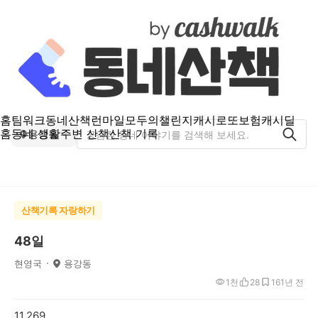
홈
팀워크
동네산책
런마일
모두의챌린지
캐시로또
보험
캐시딜
홈
동네 생활
주변 산책
산책 기록
용강동
산책기록 자랑하기
48일
현영국
용강동
1천
28
16
1년 전
11,269