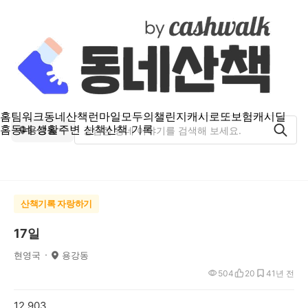
홈
팀워크
동네산책
런마일
모두의챌린지
캐시로또
보험
캐시딜
홈
동네 생활
주변 산책
산책 기록
용강동
산책기록 자랑하기
17일
현영국
용강동
504
20
4
1년 전
12,903