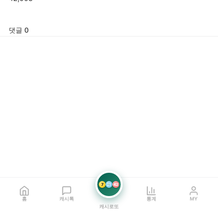
댓글 0
7
21
42
홈
캐시톡
통계
MY
캐시로또