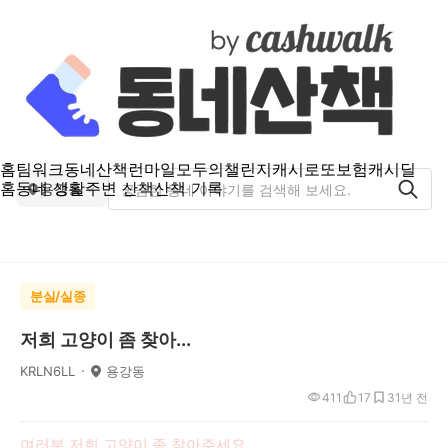
홈
팀워크
동네산책
런마일
모두의챌린지
캐시로또
보험
캐시딜
홈
동네 생활
주변 산책
산책 기록
용강동
분실/실종
저희 고양이 좀 찾아...
KRLN6LL
용강동
411
17
3
1년 전
여러분 저희 고양이 좀 찾아주세요