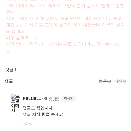
그때 기억 나시나요? 저희가 고양이 할까,강아지 할까 고민했
을때...
저희 고양이가 저희 집에서 실종 됐으니 아이들이 너무 슬퍼
해요ㅠㅠ 저희 지금 고양이 찾으러 밖에 나왔는데 아무리 찾아
도 없네요
너무 슬퍼요ㅜㅜ
만약 밖에 산책하러 나오시는 분들 쪼금이라도 찾아주세요ㅠ
ㅠ
댓글 1
댓글
1
등록순
최신순
KRLN6LL
용강동
작성자
댓글도 힘입니다
댓글 쳐서 힘을 주세요
1년 전