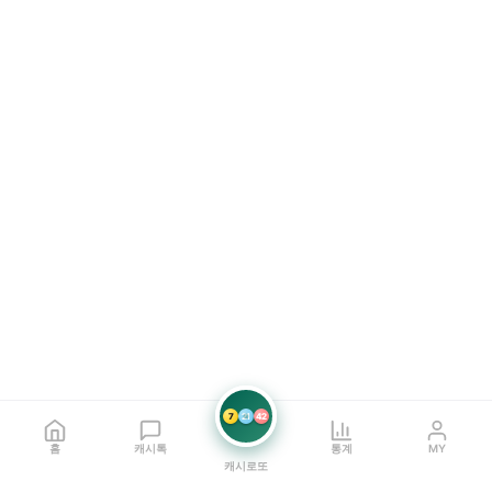
7
21
42
홈
캐시톡
통계
MY
캐시로또