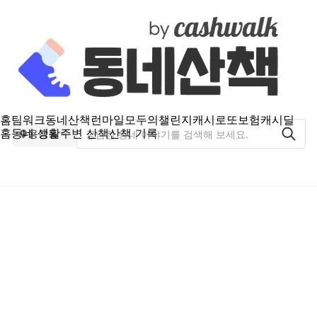
홈
팀워크
동네산책
런마일
모두의챌린지
캐시로또
보험
캐시딜
홈
동네 생활
주변 산책
산책 기록
용강동