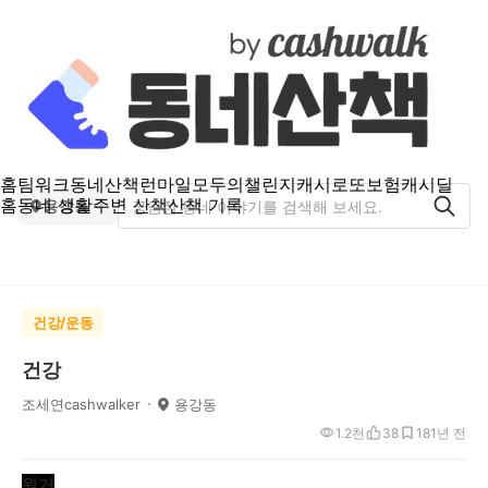
홈
팀워크
동네산책
런마일
모두의챌린지
캐시로또
보험
캐시딜
홈
동네 생활
주변 산책
산책 기록
용강동
건강/운동
건강
조세연cashwalker
용강동
1.2천
38
18
1년 전
원거