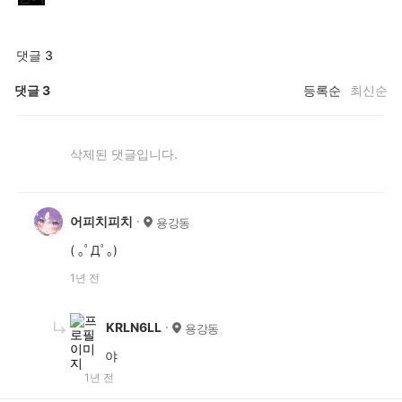
댓글 3
댓글
3
등록순
최신순
삭제된 댓글입니다.
어피치피치
용강동
( ｡ﾟДﾟ｡)
1년 전
KRLN6LL
용강동
야
1년 전