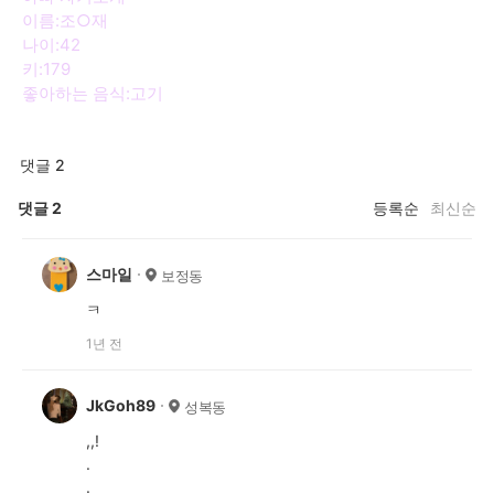
이름:조○재
나이:42
키:179
좋아하는 음식:고기
댓글 2
댓글
2
등록순
최신순
스마일
보정동
ㅋ
1년 전
JkGoh89
성복동
,,!
.
.