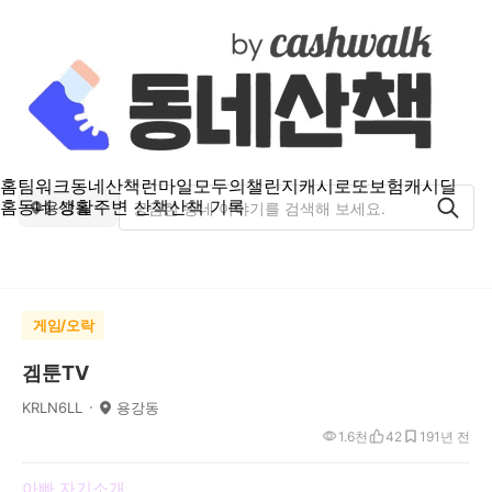
홈
팀워크
동네산책
런마일
모두의챌린지
캐시로또
보험
캐시딜
홈
동네 생활
주변 산책
산책 기록
용강동
게임/오락
겜툰TV
KRLN6LL
용강동
1.6천
42
19
1년 전
아빠 자기소개